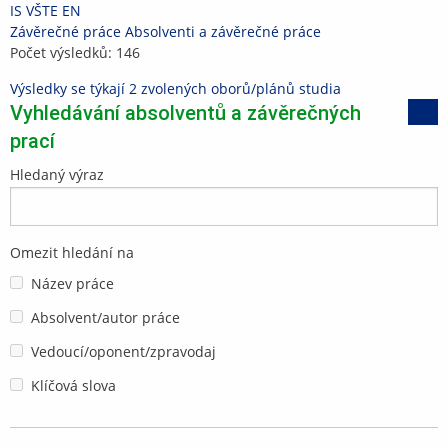
Přeskočit
Přeskočit
Přeskočit
Přeskočit
IS VŠTE
EN
na
na
na
na
>
Závěrečné práce
>
Absolventi a závěrečné práce
horní
hlavičku
obsah
patičku
Počet výsledků: 146
lištu
Výsledky se týkají 2 zvolených oborů/plánů studia
Vyhledávání absolventů a závěrečných
prací
Hledaný výraz
Omezit hledání na
Název práce
Absolvent/autor práce
Vedoucí/oponent/zpravodaj
Klíčová slova