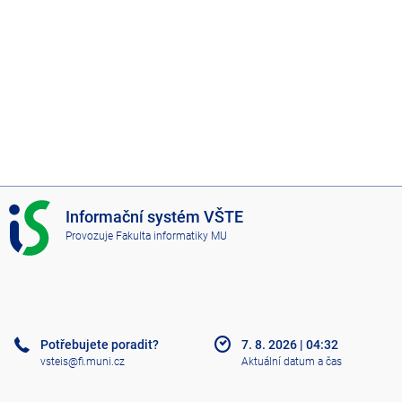
I
Informační systém VŠTE
S
Provozuje
Fakulta informatiky MU
V
Š
T
E
Potřebujete poradit?
7. 8. 2026
|
04:32
vsteis@fi.muni.cz
Aktuální datum a čas