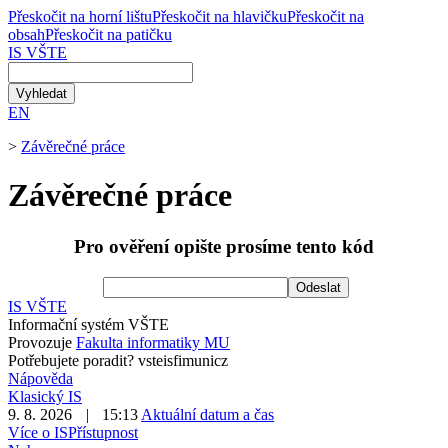
Přeskočit na horní lištu
Přeskočit na hlavičku
Přeskočit na
obsah
Přeskočit na patičku
IS VŠTE
EN
>
Závěrečné práce
Závěrečné práce
Pro ověření opište prosíme tento kód
Odeslat
IS VŠTE
Informační systém VŠTE
Provozuje
Fakulta informatiky MU
Potřebujete poradit?
vsteis
fi
mun
i
c
z
Nápověda
Klasický IS
9. 8. 2026
|
15:13
Aktuální datum a čas
Více o IS
Přístupnost