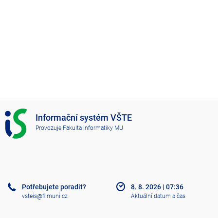
I
Informační systém VŠTE
S
Provozuje
Fakulta informatiky MU
V
Š
T
E
Potřebujete poradit?
8. 8. 2026
|
07:36
vsteis@fi.muni.cz
Aktuální datum a čas