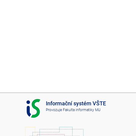
I
Informační systém VŠTE
S
Provozuje
Fakulta informatiky MU
V
Š
T
E