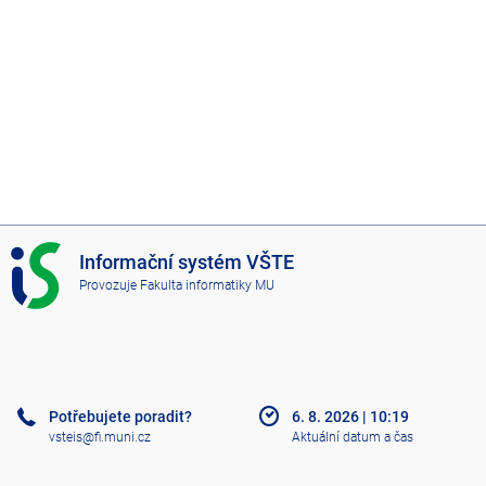
I
Informační systém VŠTE
S
Provozuje
Fakulta informatiky MU
V
Š
T
E
Potřebujete poradit?
6. 8. 2026
|
10:19
vsteis@fi.muni.cz
Aktuální datum a čas