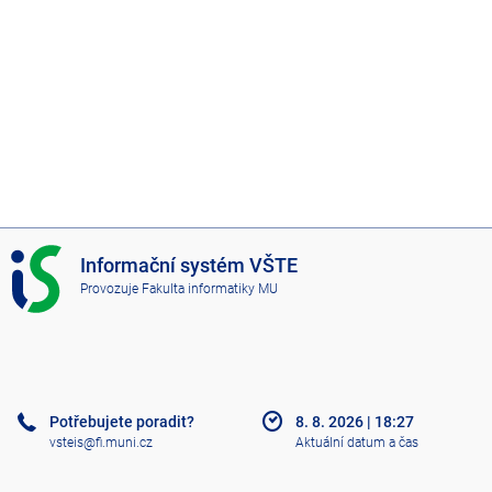
I
Informační systém VŠTE
S
Provozuje
Fakulta informatiky MU
V
Š
T
E
Potřebujete poradit?
8. 8. 2026
|
18:27
vsteis@fi.muni.cz
Aktuální datum a čas