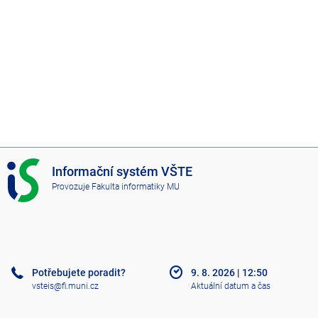
I
Informační systém VŠTE
S
Provozuje
Fakulta informatiky MU
V
Š
T
E
Potřebujete poradit?
9. 8. 2026
|
12:50
vsteis@fi.muni.cz
Aktuální datum a čas