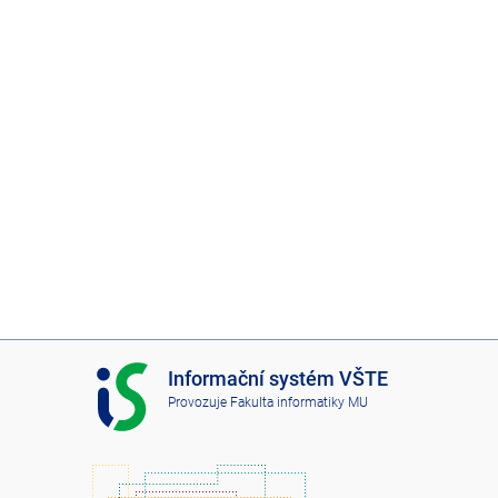
I
Informační systém VŠTE
S
Provozuje
Fakulta informatiky MU
V
Š
T
E