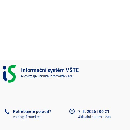
I
Informační systém VŠTE
S
Provozuje
Fakulta informatiky MU
V
Š
T
E
Potřebujete poradit?
7. 8. 2026
|
06:21
vsteis@fi.muni.cz
Aktuální datum a čas