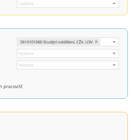
5610101060 Studijní oddělení, CŽV, U3V
ů
h pracovišť