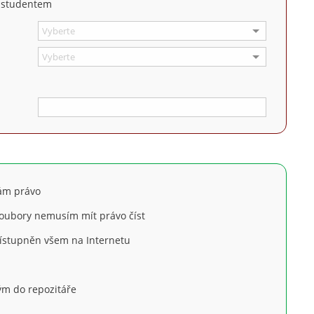
m studentem
mám právo
soubory nemusím mít právo číst
řístupněn všem na Internetu
m do repozitáře