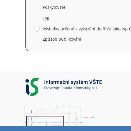
Poskytovatel
Typ
Výsledky určené k vykázání do RIVu jako typ O
Způsob publikování
I
Informační systém VŠTE
S
Provozuje
Fakulta informatiky MU
V
Š
T
E