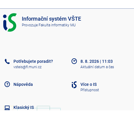
I
Informační systém VŠTE
S
Provozuje
Fakulta informatiky MU
V
Š
T
E
Potřebujete poradit?
8. 8. 2026
|
11:03
vsteis@fi.muni.cz
Aktuální datum a čas
Nápověda
Více o IS
Přístupnost
Klasický IS
Nahoru