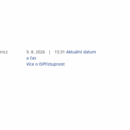
n
i
cz
9. 8. 2026
|
15:31
Aktuální datum
a čas
Více o IS
Přístupnost