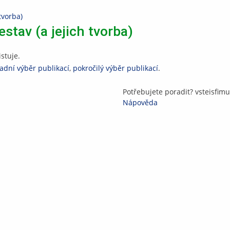
tvorba)
stav (a jejich tvorba)
stuje.
adní výběr publikací
,
pokročilý výběr publikací
.
Potřebujete poradit?
vste
is
fi
mu
Nápověda