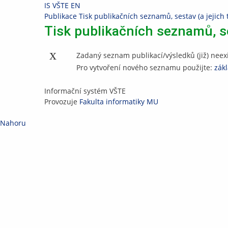
Přeskočit
Přeskočit
Přeskočit
Přeskočit
IS VŠTE
EN
na
na
na
na
>
Publikace
>
Tisk publikačních seznamů, sestav (a jejich 
horní
hlavičku
obsah
patičku
Tisk publikačních seznamů, se
lištu
Zadaný seznam publikací/výsledků (již) neexi
Pro vytvoření nového seznamu použijte:
zákl
IS
Informační systém VŠTE
VŠTE
Provozuje
Fakulta informatiky MU
Nahoru