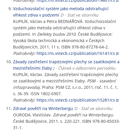
Podrobněji:
https://is.vstecb.cz/publication/19601/cs
Vzduchoizolační systém jako metoda odstraňující
vlhkost zdiva v podzemí
D - Stať ve sborníku
KUPILÍK, Václav a Petra BEDNÁŘOVÁ. Vzduchoizolační
systém jako metoda odstraňující vlhkost zdiva v
podzemí. In
Defekty budov 2010
. České Budějovice:
Vysoká škola technická a ekonomická v Českých
Budějovicích, 2011, 11 s. ISBN 978-80-87278-64-2.
Podrobněji:
https://is.vstecb.cz/publication/16141/cs
Závady zastřešení trapézovými plechy se zaatikovými a
mezistřešními žlaby
J - Článek v odborném periodiku
KUPILÍK, Václav. Závady zastřešení trapézovými plechy
se zaatikovými a mezistřešními žlaby.
PSM - stavební
infozpravodaj
. Praha: PSM CZ, s.r.o., 2011, roč. 11, č. 1,
s. 36-39. ISSN 1802-6907.
Podrobněji:
https://is.vstecb.cz/publication/15281/cs
Zdravé povětří na Winterbergu
D - Stať ve sborníku
OURODA, Vlastislav.
Zdravé povětří na Winterbergu
.
České Budějovice, 2011, s. 220-221. ISBN 978-80-85033-
31-1.