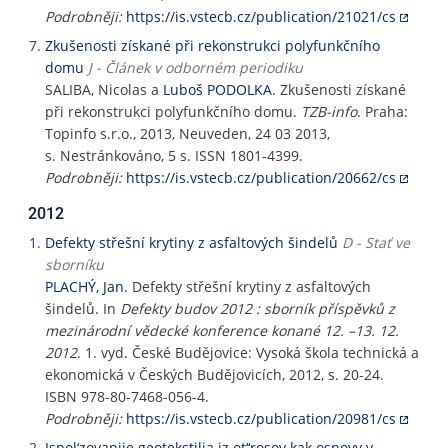
Podrobněji:
https://is.vstecb.cz/publication/21021/cs
Zkušenosti získané při rekonstrukci polyfunkčního
domu
J - Článek v odborném periodiku
SALIBA, Nicolas a
Luboš PODOLKA
. Zkušenosti získané
při rekonstrukci polyfunkčního domu.
TZB-info
. Praha:
Topinfo s.r.o., 2013, Neuveden, 24 03 2013,
s. Nestránkováno, 5 s. ISSN 1801-4399.
Podrobněji:
https://is.vstecb.cz/publication/20662/cs
2012
Defekty střešní krytiny z asfaltových šindelů
D - Stať ve
sborníku
PLACHÝ, Jan
. Defekty střešní krytiny z asfaltových
šindelů. In
Defekty budov 2012 : sborník příspěvků z
mezinárodní vědecké konference konané 12. –13. 12.
2012
. 1. vyd. České Budějovice: Vysoká škola technická a
ekonomická v Českých Budějovicích, 2012, s. 20-24.
ISBN 978-80-7468-056-4.
Podrobněji:
https://is.vstecb.cz/publication/20981/cs
Ispol‘zovanije geotekstilja iz ot‘‘rosov kak osnovy v