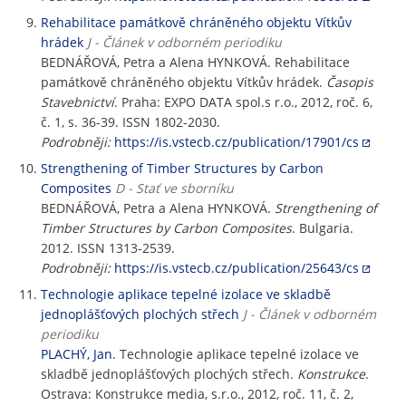
Rehabilitace památkově chráněného objektu Vítkův
hrádek
J - Článek v odborném periodiku
BEDNÁŘOVÁ, Petra a Alena HYNKOVÁ. Rehabilitace
památkově chráněného objektu Vítkův hrádek.
Časopis
Stavebnictví
. Praha: EXPO DATA spol.s r.o., 2012, roč. 6,
č. 1, s. 36-39. ISSN 1802-2030.
Podrobněji:
https://is.vstecb.cz/publication/17901/cs
Strengthening of Timber Structures by Carbon
Composites
D - Stať ve sborníku
BEDNÁŘOVÁ, Petra a Alena HYNKOVÁ.
Strengthening of
Timber Structures by Carbon Composites
. Bulgaria.
2012. ISSN 1313-2539.
Podrobněji:
https://is.vstecb.cz/publication/25643/cs
Technologie aplikace tepelné izolace ve skladbě
jednoplášťových plochých střech
J - Článek v odborném
periodiku
PLACHÝ, Jan
. Technologie aplikace tepelné izolace ve
skladbě jednoplášťových plochých střech.
Konstrukce
.
Ostrava: Konstrukce media, s.r.o., 2012, roč. 11, č. 2,