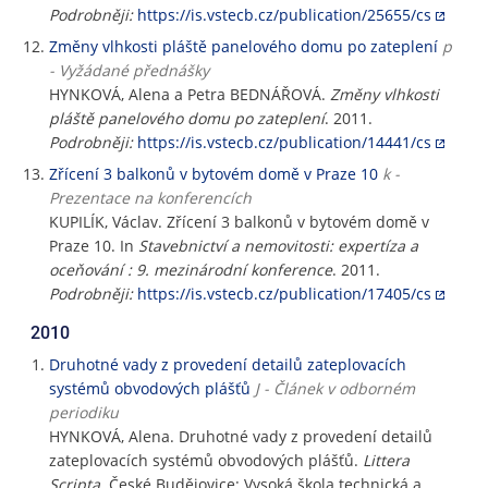
Podrobněji:
https://is.vstecb.cz/publication/25655/cs
Změny vlhkosti pláště panelového domu po zateplení
p
- Vyžádané přednášky
HYNKOVÁ, Alena a Petra BEDNÁŘOVÁ.
Změny vlhkosti
pláště panelového domu po zateplení
. 2011.
Podrobněji:
https://is.vstecb.cz/publication/14441/cs
Zřícení 3 balkonů v bytovém domě v Praze 10
k -
Prezentace na konferencích
KUPILÍK, Václav. Zřícení 3 balkonů v bytovém domě v
Praze 10. In
Stavebnictví a nemovitosti: expertíza a
oceňování : 9. mezinárodní konference
. 2011.
Podrobněji:
https://is.vstecb.cz/publication/17405/cs
2010
Druhotné vady z provedení detailů zateplovacích
systémů obvodových plášťů
J - Článek v odborném
periodiku
HYNKOVÁ, Alena. Druhotné vady z provedení detailů
zateplovacích systémů obvodových plášťů.
Littera
Scripta
. České Budějovice: Vysoká škola technická a