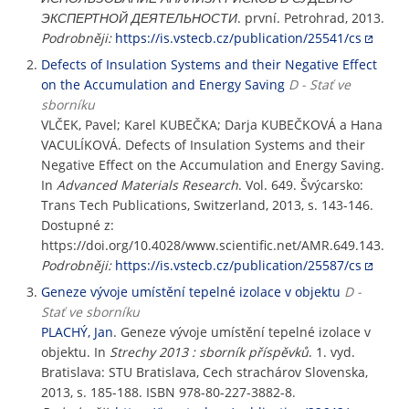
ЭКСПЕРТНОЙ ДЕЯТЕЛЬНОСТИ
. první. Petrohrad, 2013.
Podrobněji:
https://is.vstecb.cz/publication/25541/cs
Defects of Insulation Systems and their Negative Effect
on the Accumulation and Energy Saving
D - Stať ve
sborníku
VLČEK, Pavel; Karel KUBEČKA; Darja KUBEČKOVÁ a Hana
VACULÍKOVÁ. Defects of Insulation Systems and their
Negative Effect on the Accumulation and Energy Saving.
In
Advanced Materials Research
. Vol. 649. Švýcarsko:
Trans Tech Publications, Switzerland, 2013, s. 143-146.
Dostupné z:
https://doi.org/10.4028/www.scientific.net/AMR.649.143.
Podrobněji:
https://is.vstecb.cz/publication/25587/cs
Geneze vývoje umístění tepelné izolace v objektu
D -
Stať ve sborníku
PLACHÝ, Jan
. Geneze vývoje umístění tepelné izolace v
objektu. In
Strechy 2013 : sborník příspěvků
. 1. vyd.
Bratislava: STU Bratislava, Cech strachárov Slovenska,
2013, s. 185-188. ISBN 978-80-227-3882-8.