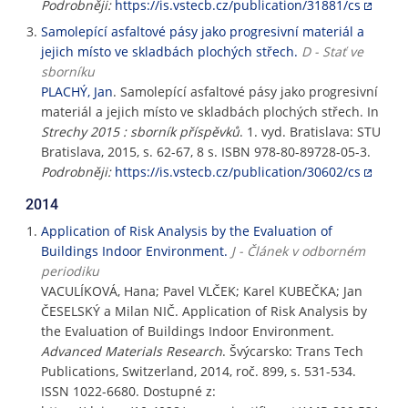
Podrobněji:
https://is.vstecb.cz/publication/31881/cs
Samolepící asfaltové pásy jako progresivní materiál a
jejich místo ve skladbách plochých střech.
D - Stať ve
sborníku
PLACHÝ, Jan
. Samolepící asfaltové pásy jako progresivní
materiál a jejich místo ve skladbách plochých střech. In
Strechy 2015 : sborník příspěvků
. 1. vyd. Bratislava: STU
Bratislava, 2015, s. 62-67, 8 s. ISBN 978-80-89728-05-3.
Podrobněji:
https://is.vstecb.cz/publication/30602/cs
2014
Application of Risk Analysis by the Evaluation of
Buildings Indoor Environment.
J - Článek v odborném
periodiku
VACULÍKOVÁ, Hana; Pavel VLČEK; Karel KUBEČKA; Jan
ČESELSKÝ a Milan NIČ. Application of Risk Analysis by
the Evaluation of Buildings Indoor Environment.
Advanced Materials Research
. Švýcarsko: Trans Tech
Publications, Switzerland, 2014, roč. 899, s. 531-534.
ISSN 1022-6680. Dostupné z: