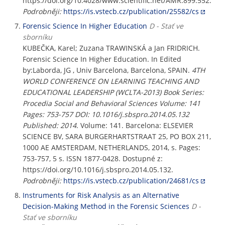
https://doi.org/10.4028/www.scientific.net/AMR.899.552.
Podrobněji:
https://is.vstecb.cz/publication/25582/cs
Forensic Science In Higher Education
D - Stať ve
sborníku
KUBEČKA, Karel; Zuzana TRAWINSKÁ a Jan FRIDRICH.
Forensic Science In Higher Education. In Edited
by:Laborda, JG , Univ Barcelona, Barcelona, SPAIN.
4TH
WORLD CONFERENCE ON LEARNING TEACHING AND
EDUCATIONAL LEADERSHIP (WCLTA-2013) Book Series:
Procedia Social and Behavioral Sciences Volume: 141
Pages: 753-757 DOI: 10.1016/j.sbspro.2014.05.132
Published: 2014
. Volume: 141. Barcelona: ELSEVIER
SCIENCE BV, SARA BURGERHARTSTRAAT 25, PO BOX 211,
1000 AE AMSTERDAM, NETHERLANDS, 2014, s. Pages:
753-757, 5 s. ISSN 1877-0428. Dostupné z:
https://doi.org/10.1016/j.sbspro.2014.05.132.
Podrobněji:
https://is.vstecb.cz/publication/24681/cs
Instruments for Risk Analysis as an Alternative
Decision-Making Method in the Forensic Sciences
D -
Stať ve sborníku