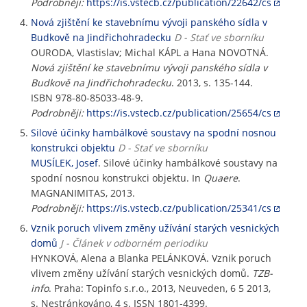
Podrobněji:
https://is.vstecb.cz/publication/22642/cs
Nová zjištění ke stavebnímu vývoji panského sídla v
Budkově na Jindřichohradecku
D - Stať ve sborníku
OURODA, Vlastislav; Michal KÁPL a Hana NOVOTNÁ.
Nová zjištění ke stavebnímu vývoji panského sídla v
Budkově na Jindřichohradecku
. 2013, s. 135-144.
ISBN 978-80-85033-48-9.
Podrobněji:
https://is.vstecb.cz/publication/25654/cs
Silové účinky hambálkové soustavy na spodní nosnou
konstrukci objektu
D - Stať ve sborníku
MUSÍLEK, Josef
. Silové účinky hambálkové soustavy na
spodní nosnou konstrukci objektu. In
Quaere
.
MAGNANIMITAS, 2013.
Podrobněji:
https://is.vstecb.cz/publication/25341/cs
Vznik poruch vlivem změny užívání starých vesnických
domů
J - Článek v odborném periodiku
HYNKOVÁ, Alena a Blanka PELÁNKOVÁ. Vznik poruch
vlivem změny užívání starých vesnických domů.
TZB-
info
. Praha: Topinfo s.r.o., 2013, Neuveden, 6 5 2013,
s. Nestránkováno, 4 s. ISSN 1801-4399.