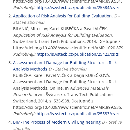
https://doi.org/10.4028/www.scientific.net/AMR.899.531.
Podrobněji:
https://is.vstecb.cz/publication/25584/cs
Application of Risk Analysis for Building Evaluation.
D -
Stať ve sborníku
BILANIČ, Miroslav; Karel KUBEČKA a Pavel VLČEK.
Application of Risk Analysis for Building Evaluation.
Switzerland: Trans Tech Publications, 2014. Dostupné z:
https://doi.org/10.4028/www.scientific.net/AMR.1020.879.
Podrobněji:
https://is.vstecb.cz/publication/25423/cs
Assessment and Damage for Building Structures Risk
Analysis Methods
D - Stať ve sborníku
KUBEČKA, Karel; Pavel VLČEK a Darja KUBEČKOVÁ.
Assessment and Damage for Building Structures Risk
Analysis Methods. Online. In
Advanced Materials
Research
. první. Švýcarsko: Trans Tech Publications,
Switzerland, 2014, s. 535-538. Dostupné z:
https://doi.org/10.4028/www.scientific.net/AMR.899.535.
Podrobněji:
https://is.vstecb.cz/publication/25583/cs
BIM-The Process of Modern Civil Engineering
D - Stať ve
sborníku