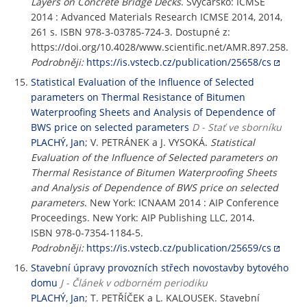
Layers on Concrete Bridge Decks
. Švýcarsko: ICMSE
2014 : Advanced Materials Research ICMSE 2014, 2014,
261 s. ISBN 978-3-03785-724-3. Dostupné z:
https://doi.org/10.4028/www.scientific.net/AMR.897.258.
Podrobněji:
https://is.vstecb.cz/publication/25658/cs
Statistical Evaluation of the Influence of Selected
parameters on Thermal Resistance of Bitumen
Waterproofing Sheets and Analysis of Dependence of
BWS price on selected parameters
D - Stať ve sborníku
PLACHÝ, Jan
; V. PETRÁNEK a J. VYSOKÁ.
Statistical
Evaluation of the Influence of Selected parameters on
Thermal Resistance of Bitumen Waterproofing Sheets
and Analysis of Dependence of BWS price on selected
parameters
. New York: ICNAAM 2014 : AIP Conference
Proceedings. New York: AIP Publishing LLC, 2014.
ISBN 978-0-7354-1184-5.
Podrobněji:
https://is.vstecb.cz/publication/25659/cs
Stavební úpravy provozních střech novostavby bytového
domu
J - Článek v odborném periodiku
PLACHÝ, Jan
; T. PETŘÍČEK a L. KALOUSEK. Stavební