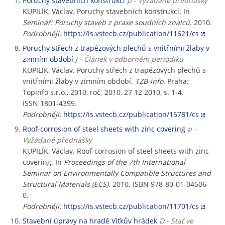
Poruchy stavebních konstrukcí
p - Vyžádané přednášky
KUPILÍK, Václav. Poruchy stavebních konstrukcí. In
Seminář: Poruchy staveb z praxe soudních znalců
. 2010.
Podrobněji:
https://is.vstecb.cz/publication/11621/cs
Poruchy střech z trapézových plechů s vnitřními žlaby v
zimním období
J - Článek v odborném periodiku
KUPILÍK, Václav. Poruchy střech z trapézových plechů s
vnitřními žlaby v zimním období.
TZB-info
. Praha:
Topinfo s.r.o., 2010, roč. 2010, 27 12 2010, s. 1-4.
ISSN 1801-4399.
Podrobněji:
https://is.vstecb.cz/publication/15781/cs
Roof-corrosion of steel sheets with zinc covering
p -
Vyžádané přednášky
KUPILÍK, Václav. Roof-corrosion of steel sheets with zinc
covering. In
Proceedings of the 7th International
Seminar on Environmentally Compatible Structures and
Structural Materials (ECS)
. 2010. ISBN 978-80-01-04506-
0.
Podrobněji:
https://is.vstecb.cz/publication/11701/cs
Stavební úpravy na hradě Vítkův hrádek
D - Stať ve