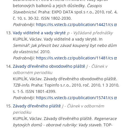
betonových balkonů a jejich důsledky.
Časopis
Stavebnictví
. Praha: EXPO DATA spol.s r.o., 2010, roč. 4,
č. 10, s. 30-32. ISSN 1802-2030.
Podrobněji:
https://is.vstecb.cz/publication/14421/cs
Vady viditelné a vady skryté
p - Vyžádané přednášky
KUPILÍK, Václav. Vady viditelné a vady skryté. In
Seminář: Jak převzít bez závad koupený byt nebo dům
do vlastnictví
. 2010.
Podrobněji:
https://is.vstecb.cz/publication/11481/cs
Závady dřevěného obvodového pláště
J - Článek v
odborném periodiku
KUPILÍK, Václav. Závady dřevěného obvodového pláště.
TZB-info
. Praha: Topinfo s.r.o., 2010, roč. 2010, 1 3 2010,
s. 1-5. ISSN 1801-4399.
Podrobněji:
https://is.vstecb.cz/publication/15741/cs
Závady dřevěného pláště
J - Článek v odborném
periodiku
KUPILÍK, Václav. Závady dřevěného pláště.
Regenerace
bytových domů - oborové rubriky: Vady staveb
. TOP-