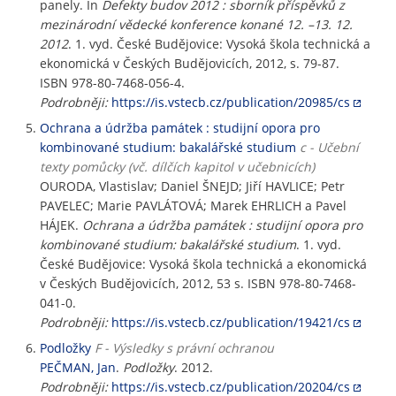
panely. In
Defekty budov 2012 : sborník příspěvků z
mezinárodní vědecké konference konané 12. –13. 12.
2012
. 1. vyd. České Budějovice: Vysoká škola technická a
ekonomická v Českých Budějovicích, 2012, s. 79-87.
ISBN 978-80-7468-056-4.
Podrobněji:
https://is.vstecb.cz/publication/20985/cs
Ochrana a údržba památek : studijní opora pro
kombinované studium: bakalářské studium
c - Učební
texty pomůcky (vč. dílčích kapitol v učebnicích)
OURODA, Vlastislav; Daniel ŠNEJD; Jiří HAVLICE; Petr
PAVELEC; Marie PAVLÁTOVÁ; Marek EHRLICH a Pavel
HÁJEK.
Ochrana a údržba památek : studijní opora pro
kombinované studium: bakalářské studium
. 1. vyd.
České Budějovice: Vysoká škola technická a ekonomická
v Českých Budějovicích, 2012, 53 s. ISBN 978-80-7468-
041-0.
Podrobněji:
https://is.vstecb.cz/publication/19421/cs
Podložky
F - Výsledky s právní ochranou
PEČMAN, Jan
.
Podložky
. 2012.
Podrobněji:
https://is.vstecb.cz/publication/20204/cs