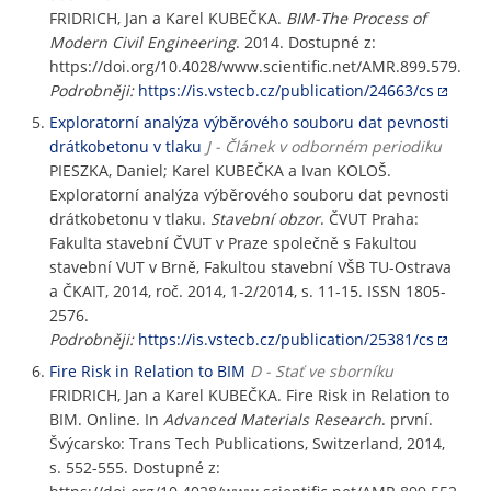
FRIDRICH, Jan a Karel KUBEČKA.
BIM-The Process of
Modern Civil Engineering
. 2014. Dostupné z:
https://doi.org/10.4028/www.scientific.net/AMR.899.579.
Podrobněji:
https://is.vstecb.cz/publication/24663/cs
Exploratorní analýza výběrového souboru dat pevnosti
drátkobetonu v tlaku
J - Článek v odborném periodiku
PIESZKA, Daniel; Karel KUBEČKA a Ivan KOLOŠ.
Exploratorní analýza výběrového souboru dat pevnosti
drátkobetonu v tlaku.
Stavební obzor
. ČVUT Praha:
Fakulta stavební ČVUT v Praze společně s Fakultou
stavební VUT v Brně, Fakultou stavební VŠB TU-Ostrava
a ČKAIT, 2014, roč. 2014, 1-2/2014, s. 11-15. ISSN 1805-
2576.
Podrobněji:
https://is.vstecb.cz/publication/25381/cs
Fire Risk in Relation to BIM
D - Stať ve sborníku
FRIDRICH, Jan a Karel KUBEČKA. Fire Risk in Relation to
BIM. Online. In
Advanced Materials Research
. první.
Švýcarsko: Trans Tech Publications, Switzerland, 2014,
s. 552-555. Dostupné z: