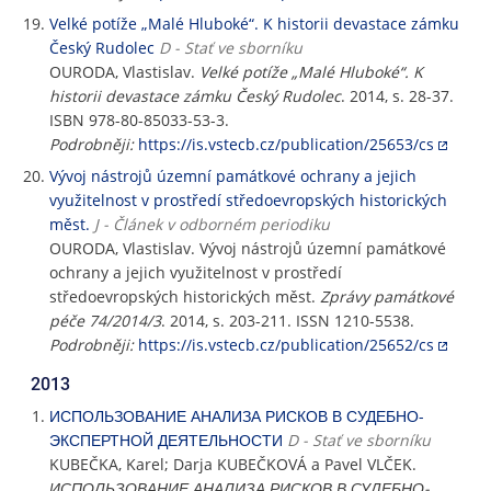
Velké potíže „Malé Hluboké“. K historii devastace zámku
Český Rudolec
D - Stať ve sborníku
OURODA, Vlastislav.
Velké potíže „Malé Hluboké“. K
historii devastace zámku Český Rudolec
. 2014, s. 28-37.
ISBN 978-80-85033-53-3.
Podrobněji:
https://is.vstecb.cz/publication/25653/cs
Vývoj nástrojů územní památkové ochrany a jejich
využitelnost v prostředí středoevropských historických
měst.
J - Článek v odborném periodiku
OURODA, Vlastislav. Vývoj nástrojů územní památkové
ochrany a jejich využitelnost v prostředí
středoevropských historických měst.
Zprávy památkové
péče 74/2014/3
. 2014, s. 203-211. ISSN 1210-5538.
Podrobněji:
https://is.vstecb.cz/publication/25652/cs
2013
ИСПОЛЬЗОВАНИЕ АНАЛИЗА РИСКОВ В СУДЕБНО-
ЭКСПЕРТНОЙ ДЕЯТЕЛЬНОСТИ
D - Stať ve sborníku
KUBEČKA, Karel; Darja KUBEČKOVÁ a Pavel VLČEK.
ИСПОЛЬЗОВАНИЕ АНАЛИЗА РИСКОВ В СУДЕБНО-