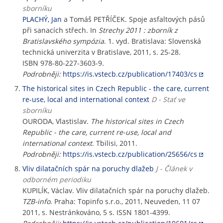
sborníku
PLACHÝ, Jan
a Tomáš PETŘÍČEK. Spoje asfaltových pásů
při sanacích střech. In
Strechy 2011 : zborník z
Bratislavského sympózia
. 1. vyd. Bratislava: Slovenská
technická univerzita v Bratislave, 2011, s. 25-28.
ISBN 978-80-227-3603-9.
Podrobněji:
https://is.vstecb.cz/publication/17403/cs
The historical sites in Czech Republic - the care, current
re-use, local and international context
D - Stať ve
sborníku
OURODA, Vlastislav.
The historical sites in Czech
Republic - the care, current re-use, local and
international context
. Tbilisi, 2011.
Podrobněji:
https://is.vstecb.cz/publication/25656/cs
Vliv dilatačních spár na poruchy dlažeb
J - Článek v
odborném periodiku
KUPILÍK, Václav. Vliv dilatačních spár na poruchy dlažeb.
TZB-info
. Praha: Topinfo s.r.o., 2011, Neuveden, 11 07
2011, s. Nestránkováno, 5 s. ISSN 1801-4399.