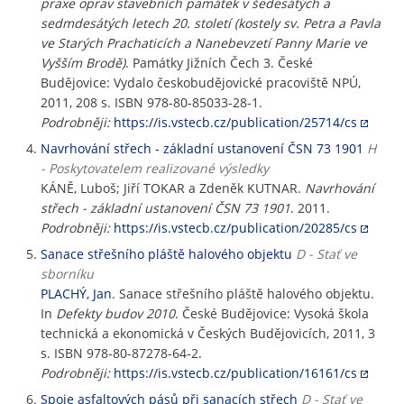
praxe oprav stavebních památek v šedesátých a
sedmdesátých letech 20. století (kostely sv. Petra a Pavla
ve Starých Prachaticích a Nanebevzetí Panny Marie ve
Vyšším Brodě)
. Památky Jižních Čech 3. České
Budějovice: Vydalo českobudějovické pracoviště NPÚ,
2011, 208 s. ISBN 978-80-85033-28-1.
Podrobněji:
https://is.vstecb.cz/publication/25714/cs
Navrhování střech - základní ustanovení ČSN 73 1901
H
- Poskytovatelem realizované výsledky
KÁNĚ, Luboš; Jiří TOKAR a Zdeněk KUTNAR.
Navrhování
střech - základní ustanovení ČSN 73 1901
. 2011.
Podrobněji:
https://is.vstecb.cz/publication/20285/cs
Sanace střešního pláště halového objektu
D - Stať ve
sborníku
PLACHÝ, Jan
. Sanace střešního pláště halového objektu.
In
Defekty budov 2010
. České Budějovice: Vysoká škola
technická a ekonomická v Českých Budějovicích, 2011, 3
s. ISBN 978-80-87278-64-2.
Podrobněji:
https://is.vstecb.cz/publication/16161/cs
Spoje asfaltových pásů při sanacích střech
D - Stať ve