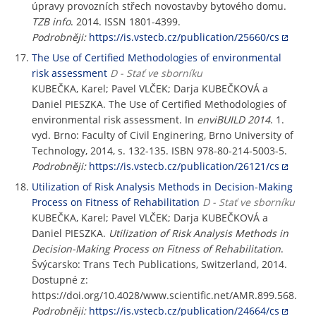
úpravy provozních střech novostavby bytového domu.
TZB info
. 2014. ISSN 1801-4399.
Podrobněji:
https://is.vstecb.cz/publication/25660/cs
The Use of Certified Methodologies of environmental
risk assessment
D - Stať ve sborníku
KUBEČKA, Karel; Pavel VLČEK; Darja KUBEČKOVÁ a
Daniel PIESZKA. The Use of Certified Methodologies of
environmental risk assessment. In
enviBUILD 2014
. 1.
vyd. Brno: Faculty of Civil Enginering, Brno University of
Technology, 2014, s. 132-135. ISBN 978-80-214-5003-5.
Podrobněji:
https://is.vstecb.cz/publication/26121/cs
Utilization of Risk Analysis Methods in Decision-Making
Process on Fitness of Rehabilitation
D - Stať ve sborníku
KUBEČKA, Karel; Pavel VLČEK; Darja KUBEČKOVÁ a
Daniel PIESZKA.
Utilization of Risk Analysis Methods in
Decision-Making Process on Fitness of Rehabilitation
.
Švýcarsko: Trans Tech Publications, Switzerland, 2014.
Dostupné z:
https://doi.org/10.4028/www.scientific.net/AMR.899.568.
Podrobněji:
https://is.vstecb.cz/publication/24664/cs