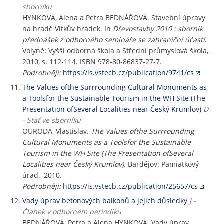
sborníku
HYNKOVÁ, Alena a Petra BEDNÁŘOVÁ. Stavební úpravy
na hradě Vítkův hrádek. In
Dřevostavby 2010 : sborník
přednášek z odborného semináře se zahraniční účastí
.
Volyně: Vyšší odborná škola a Střední průmyslová škola,
2010, s. 112-114. ISBN 978-80-86837-27-7.
Podrobněji:
https://is.vstecb.cz/publication/9741/cs
The Values ofthe Surrrounding Cultural Monuments as
a Toolsfor the Sustainable Tourism in the WH Site (The
Presentation ofSeveral Localities near Český Krumlov)
D
- Stať ve sborníku
OURODA, Vlastislav.
The Values ofthe Surrrounding
Cultural Monuments as a Toolsfor the Sustainable
Tourism in the WH Site (The Presentation ofSeveral
Localities near Český Krumlov)
. Bardějov: Pamiatkový
úrad., 2010.
Podrobněji:
https://is.vstecb.cz/publication/25657/cs
Vady úprav betonových balkonů a jejich důsledky
J -
Článek v odborném periodiku
BEDNÁŘOVÁ, Petra a Alena HYNKOVÁ. Vady úprav