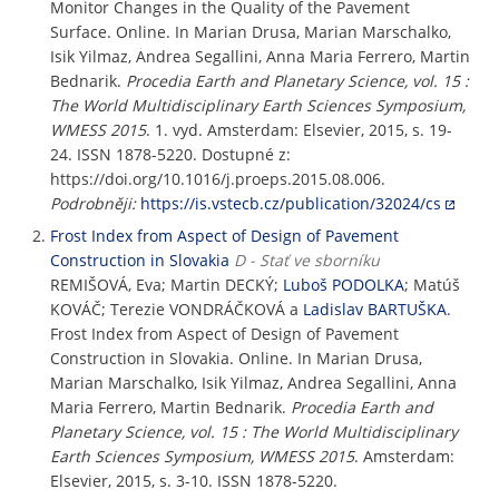
Monitor Changes in the Quality of the Pavement
Surface. Online. In Marian Drusa, Marian Marschalko,
Isik Yilmaz, Andrea Segallini, Anna Maria Ferrero, Martin
Bednarik.
Procedia Earth and Planetary Science, vol. 15 :
The World Multidisciplinary Earth Sciences Symposium,
WMESS 2015
. 1. vyd. Amsterdam: Elsevier, 2015, s. 19-
24. ISSN 1878-5220. Dostupné z:
https://doi.org/10.1016/j.proeps.2015.08.006.
Podrobněji:
https://is.vstecb.cz/publication/32024/cs
Frost Index from Aspect of Design of Pavement
Construction in Slovakia
D - Stať ve sborníku
REMIŠOVÁ, Eva; Martin DECKÝ;
Luboš PODOLKA
; Matúš
KOVÁČ; Terezie VONDRÁČKOVÁ a
Ladislav BARTUŠKA
.
Frost Index from Aspect of Design of Pavement
Construction in Slovakia. Online. In Marian Drusa,
Marian Marschalko, Isik Yilmaz, Andrea Segallini, Anna
Maria Ferrero, Martin Bednarik.
Procedia Earth and
Planetary Science, vol. 15 : The World Multidisciplinary
Earth Sciences Symposium, WMESS 2015
. Amsterdam:
Elsevier, 2015, s. 3-10. ISSN 1878-5220.