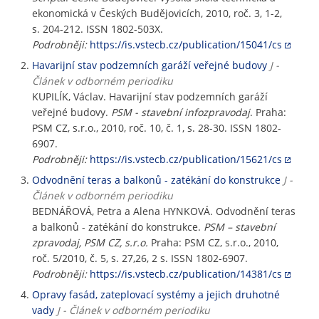
ekonomická v Českých Budějovicích, 2010, roč. 3, 1-2,
s. 204-212. ISSN 1802-503X.
Podrobněji:
https://is.vstecb.cz/publication/15041/cs
Havarijní stav podzemních garáží veřejné budovy
J -
Článek v odborném periodiku
KUPILÍK, Václav. Havarijní stav podzemních garáží
veřejné budovy.
PSM - stavební infozpravodaj
. Praha:
PSM CZ, s.r.o., 2010, roč. 10, č. 1, s. 28-30. ISSN 1802-
6907.
Podrobněji:
https://is.vstecb.cz/publication/15621/cs
Odvodnění teras a balkonů - zatékání do konstrukce
J -
Článek v odborném periodiku
BEDNÁŘOVÁ, Petra a Alena HYNKOVÁ. Odvodnění teras
a balkonů - zatékání do konstrukce.
PSM – stavební
zpravodaj, PSM CZ, s.r.o.
Praha: PSM CZ, s.r.o., 2010,
roč. 5/2010, č. 5, s. 27,26, 2 s. ISSN 1802-6907.
Podrobněji:
https://is.vstecb.cz/publication/14381/cs
Opravy fasád, zateplovací systémy a jejich druhotné
vady
J - Článek v odborném periodiku