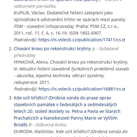
odborném periodiku
KUPILÍK, Václav. Dodatečné řešení zateplení jako
východisko k odstranění trhlin ve spárách mezi panely.
PSM - stavební infozpravodaj
. Praha: PSM CZ, s.r.o.,
2011, roč. 11, č. 6, s. 16-19. ISSN 1802-6907.
Podrobněji:
https://is.vstecb.cz/publication/17411/cs
Chování krovu po rekonstrukci krytiny
p - Vyžádané
přednášky
HYNKOVÁ, Alena. Chování krovu po rekonstrukci krytiny.
In
Aktuální řešení stavebně fyzikálních problémů staveb
- akustika, tepelná technika, větrací systémy,
rekuperace
. 2011.
Podrobněji:
https://is.vstecb.cz/publication/16881/cs
Kde vzít břidlici? (Drobná sonda do praxe oprav
stavebních památek v šedesátých a sedmdesátých
letech 20. století (kostely sv. Petra a Pavla ve Starých
Prachaticích a Nanebevzetí Panny Marie ve Vyšším
Brodě)
B - Odborná kniha
OURODA, Vlastislav.
Kde vzít břidlici? (Drobná sonda do