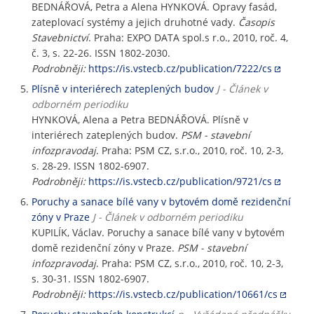
BEDNÁŘOVÁ, Petra a Alena HYNKOVÁ. Opravy fasád,
zateplovací systémy a jejich druhotné vady.
Časopis
Stavebnictví
. Praha: EXPO DATA spol.s r.o., 2010, roč. 4,
č. 3, s. 22-26. ISSN 1802-2030.
Podrobněji:
https://is.vstecb.cz/publication/7222/cs
Plísně v interiérech zateplených budov
J - Článek v
odborném periodiku
HYNKOVÁ, Alena a Petra BEDNÁŘOVÁ. Plísně v
interiérech zateplených budov.
PSM - stavební
infozpravodaj
. Praha: PSM CZ, s.r.o., 2010, roč. 10, 2-3,
s. 28-29. ISSN 1802-6907.
Podrobněji:
https://is.vstecb.cz/publication/9721/cs
Poruchy a sanace bílé vany v bytovém domě rezidenční
zóny v Praze
J - Článek v odborném periodiku
KUPILÍK, Václav. Poruchy a sanace bílé vany v bytovém
domě rezidenční zóny v Praze.
PSM - stavební
infozpravodaj
. Praha: PSM CZ, s.r.o., 2010, roč. 10, 2-3,
s. 30-31. ISSN 1802-6907.
Podrobněji:
https://is.vstecb.cz/publication/10661/cs