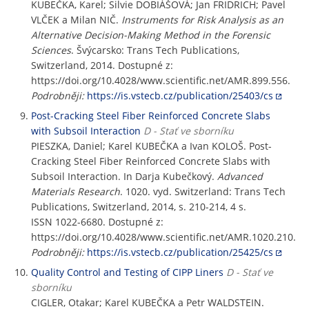
KUBEČKA, Karel; Silvie DOBIÁŠOVÁ; Jan FRIDRICH; Pavel
VLČEK a Milan NIČ.
Instruments for Risk Analysis as an
Alternative Decision-Making Method in the Forensic
Sciences
. Švýcarsko: Trans Tech Publications,
Switzerland, 2014. Dostupné z:
https://doi.org/10.4028/www.scientific.net/AMR.899.556.
Podrobněji:
https://is.vstecb.cz/publication/25403/cs
Post-Cracking Steel Fiber Reinforced Concrete Slabs
with Subsoil Interaction
D - Stať ve sborníku
PIESZKA, Daniel; Karel KUBEČKA a Ivan KOLOŠ. Post-
Cracking Steel Fiber Reinforced Concrete Slabs with
Subsoil Interaction. In Darja Kubečkový.
Advanced
Materials Research
. 1020. vyd. Switzerland: Trans Tech
Publications, Switzerland, 2014, s. 210-214, 4 s.
ISSN 1022-6680. Dostupné z:
https://doi.org/10.4028/www.scientific.net/AMR.1020.210.
Podrobněji:
https://is.vstecb.cz/publication/25425/cs
Quality Control and Testing of CIPP Liners
D - Stať ve
sborníku
CIGLER, Otakar; Karel KUBEČKA a Petr WALDSTEIN.