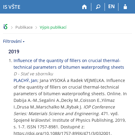
P
P
P
P
EN
IS VŠTE
ř
ř
ř
ř
e
e
e
e
s
s
s
s
>
>
Publikace
Výpis publikací
k
k
k
k
o
o
o
o
Filtrování
č
č
č
č
i
i
i
i
2019
t
t
t
t
n
n
n
n
Influence of the quantity of fillers on crucial thermal-
a
a
a
a
technical parameters of bitumen waterproofing sheets
h
h
o
p
D - Stať ve sborníku
o
l
b
a
PLACHÝ, Jan
; Jana VYSOKÁ a Radek VEJMELKA. Influence
r
a
s
t
of the quantity of fillers on crucial thermal-technical
n
v
a
i
parameters of bitumen waterproofing sheets. Online. In
í
i
h
č
Dabija A.-M.,Segalini A.,Decky M.,Coisson E.,Yilmaz
l
č
k
I.,Drusa M.,Marschalko M.,Rybak J.
IOP Conference
i
k
u
Series: Materials Science and Engineering
. 471. vyd.
š
u
Spojené království: Institute of Physics Publishing, 2019,
t
s. 1-7. ISSN 1757-8981. Dostupné z:
u
https://doi.org/10.1088/1757-899X/471/3/032001.