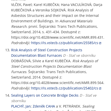
VLČEK, Pavel; Karel KUBEČKA; Hana VACULÍKOVÁ; Darja
KUBEČKOVÁ a Veronika SOJKOVÁ. Risk Analysis of
Asbestos Structures and their Impact on the Internal
Environment of Buildings. In
Advanced Materials
Research
. první. Švýcarsko: Trans Tech Publications,
Switzerland, 2014, s. 431-434. Dostupné z:
https://doi.org/10.4028/www.scientific.net/AMR.899.431.
Podrobněji:
https://is.vstecb.cz/publication/25585/cs
Risk Analysis of Steel Construction Projects
Documentation Blast Furnaces
D - Stať ve sborníku
DOBIÁŠOVÁ, Silvie a Karel KUBEČKA.
Risk Analysis of
Steel Construction Projects Documentation Blast
Furnaces
. Švýcarsko: Trans Tech Publications,
Switzerland, 2014. Dostupné z:
https://doi.org/10.4028/www.scientific.net/AMR.899.564.
Podrobněji:
https://is.vstecb.cz/publication/25402/cs
Sealing Layers on Concrete Bridge Decks
D - Stať ve
sborníku
PLACHÝ, Jan
;
Zdeněk CAHA
a V. PETRÁNEK.
Sealing