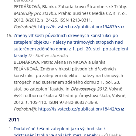
PETRÁŠKOVÁ, Blanka. Záhada krovu Štramberské Trúby.
Materiály pro stavbu
. Praha: Business Media CZ, s. r. o.,
2012, 8/2012, s. 24-25. ISSN 1213-0311.
Podrobněji:
https://is.vstecb.cz/publication/19467/cs
Změny vlhkosti původních dřevěných konstrukcí po
zateplení objektu - nálezy na trámových stropech nad
suterénem zděného domu z 1. pol. 20. stol. po zateplení
fasády
D - Stať ve sborníku
BEDNÁŘOVÁ, Petra; Alena HYNKOVÁ a Blanka
PELÁNKOVÁ. Změny vlhkosti původních dřevěných
konstrukcí po zateplení objektu - nálezy na trámových
stropech nad suterénem zděného domu z 1. pol. 20.
stol. po zateplení fasády. In
Dřevostavby 2012
. Volyně:
Vyšší odborná škola a Střední průmyslová škola, Volyně,
2012, s. 105-110. ISBN 978-80-86837-36-9.
Podrobněji:
https://is.vstecb.cz/publication/18442/cs
2011
Dodatečné řešení zateplení jako východisko k
odstranění trhlin ve spárách mezi panely
J - Článek v