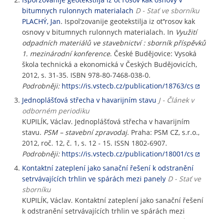
bitumnych rulonnych materialach
D - Stať ve sborníku
PLACHÝ, Jan
. Ispol‘zovanije geotekstilja iz ot‘‘rosov kak
osnovy v bitumnych rulonnych materialach. In
Využití
odpadních materiálů ve stavebnictví : sborník příspěvků
1. mezinárodní konference
. České Budějovice: Vysoká
škola technická a ekonomická v Českých Budějovicích,
2012, s. 31-35. ISBN 978-80-7468-038-0.
Podrobněji:
https://is.vstecb.cz/publication/18763/cs
Jednoplášťová střecha v havarijním stavu
J - Článek v
odborném periodiku
KUPILÍK, Václav. Jednoplášťová střecha v havarijním
stavu.
PSM – stavební zpravodaj
. Praha: PSM CZ, s.r.o.,
2012, roč. 12, č. 1, s. 12 - 15. ISSN 1802-6907.
Podrobněji:
https://is.vstecb.cz/publication/18001/cs
Kontaktní zateplení jako sanační řešení k odstranění
setrvávajících trhlin ve spárách mezi panely
D - Stať ve
sborníku
KUPILÍK, Václav. Kontaktní zateplení jako sanační řešení
k odstranění setrvávajících trhlin ve spárách mezi