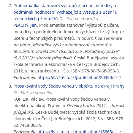
Problematika stanovení výstupů z učení, metodiky a
podmínek hodnocení vycházející z výstupu z učení u
technických předmětů
D - Stať ve sborníku
PLACHÝ, Jan
. Problematika stanovení výstupů z učení,
metodiky a podmínek hodnocení vycházející z výstupu z
učení u technických předmětů. In
Sborník ze semináře
na téma „Metodika výuky a hodnocení studentů v
terciárním vzdělávání“ (6.6.2012) a „Požadavky praxe“
(5.6.2012) : sborník příspěvků
. České Budějovice: Vysoká
škola technická a ekonomická v Českých Budějovicích,
2012, s. nestránkováno, 15 s. ISBN 978-80-7468-053-3.
Podrobněji:
https://is.vstecb.cz/publication/20350/cs
Prosakování vody šedou vanou v objektu na okraji Prahy
D - Stať ve sborníku
KUPILÍK, Václav. Prosakování vody šedou vanou v
objektu na okraji Prahy. In
Defekty budov 2011 : sborník
příspěvků
. České Budějovice: Vysoká škola technická a
ekonomická v Českých Budějovicích, 2012, 6 s. ISBN 978-
80-7468-006-9.
Podrobněji:
https://is.vstecb.cz/publication/18365/cs