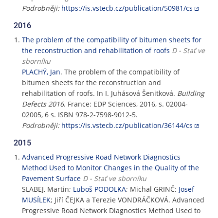
Podrobněji:
https://is.vstecb.cz/publication/50981/cs
2016
The problem of the compatibility of bitumen sheets for
the reconstruction and rehabilitation of roofs
D - Stať ve
sborníku
PLACHÝ, Jan
. The problem of the compatibility of
bitumen sheets for the reconstruction and
rehabilitation of roofs. In I. Juhásová Šenitková.
Building
Defects 2016
. France: EDP Sciences, 2016, s. 02004-
02005, 6 s. ISBN 978-2-7598-9012-5.
Podrobněji:
https://is.vstecb.cz/publication/36144/cs
2015
Advanced Progressive Road Network Diagnostics
Method Used to Monitor Changes in the Quality of the
Pavement Surface
D - Stať ve sborníku
SLABEJ, Martin;
Luboš PODOLKA
; Michal GRINČ;
Josef
MUSÍLEK
; Jiří ČEJKA a Terezie VONDRÁČKOVÁ. Advanced
Progressive Road Network Diagnostics Method Used to