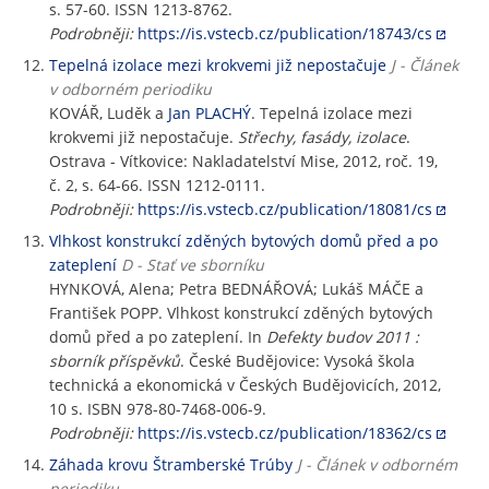
s. 57-60. ISSN 1213-8762.
Podrobněji:
https://is.vstecb.cz/publication/18743/cs
Tepelná izolace mezi krokvemi již nepostačuje
J - Článek
v odborném periodiku
KOVÁŘ, Luděk a
Jan PLACHÝ
. Tepelná izolace mezi
krokvemi již nepostačuje.
Střechy, fasády, izolace
.
Ostrava - Vítkovice: Nakladatelství Mise, 2012, roč. 19,
č. 2, s. 64-66. ISSN 1212-0111.
Podrobněji:
https://is.vstecb.cz/publication/18081/cs
Vlhkost konstrukcí zděných bytových domů před a po
zateplení
D - Stať ve sborníku
HYNKOVÁ, Alena; Petra BEDNÁŘOVÁ; Lukáš MÁČE a
František POPP. Vlhkost konstrukcí zděných bytových
domů před a po zateplení. In
Defekty budov 2011 :
sborník příspěvků
. České Budějovice: Vysoká škola
technická a ekonomická v Českých Budějovicích, 2012,
10 s. ISBN 978-80-7468-006-9.
Podrobněji:
https://is.vstecb.cz/publication/18362/cs
Záhada krovu Štramberské Trúby
J - Článek v odborném
periodiku