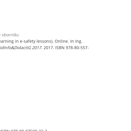
e sborníku
rning in e-safety lessons). Online. In Ing.
idInfo&DidactIG 2017
. 2017. ISBN 978-80-557-