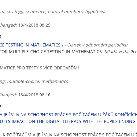
em; strategy; sequence; natural numbers; hypothesis
hanged:
18/4/2018 08:25.
CE TESTING IN MATHEMATICS
J - Článek v odborném periodiku
FOR MULTIPLE-CHOICE TESTING IN MATHEMATICS.
Mladá veda
. Pr
EMATICE PRO TESTY S VÍCE ODPOVĚĎMI
ng; multiple-choice; mathematics
hanged:
18/4/2018 08:16.
JEJÍ VLIV NA SCHOPNOST PRÁCE S POČÍTAČEM U ŽÁKŮ KONČÍCÍCH
 ITS IMPACT ON THE DIGITAL LITERACY WITH THE PUPILS ENDING
U K POČÍTAČŮM A JEJÍ VLIV NA SCHOPNOST PRÁCE S POČÍTAČEM U