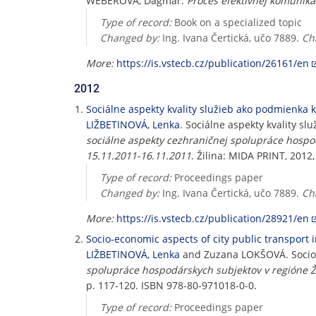
WEBEROVÁ, Dagmar.
Proces efektívnej komunik
Type of record:
Book on a specialized topic
Changed by:
Ing. Ivana Čertická, učo 7889.
Ch
More:
https://is.vstecb.cz/publication/26161/en
2012
Sociálne aspekty kvality služieb ako podmienka
LIŽBETINOVÁ, Lenka
. Sociálne aspekty kvality 
sociálne aspekty cezhraničnej spolupráce hospod
15.11.2011-16.11.2011
. Žilina: MIDA PRINT, 2012
Type of record:
Proceedings paper
Changed by:
Ing. Ivana Čertická, učo 7889.
Ch
More:
https://is.vstecb.cz/publication/28921/en
Socio-economic aspects of city public transport i
LIŽBETINOVÁ, Lenka
and Zuzana LOKŠOVÁ. Socio-e
spolupráce hospodárskych subjektov v regióne Ži
p. 117-120. ISBN 978-80-971018-0-0.
Type of record:
Proceedings paper