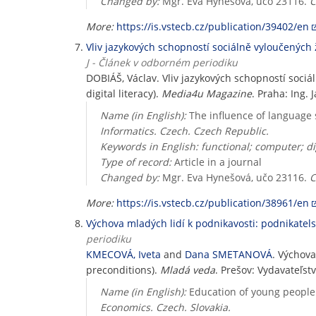
Changed by:
Mgr. Eva Hynešová, učo 23116.
C
More:
https://is.vstecb.cz/publication/39402/en
Vliv jazykových schopností sociálně vyloučených ž
J - Článek v odborném periodiku
DOBIÁŠ, Václav. Vliv jazykových schopností sociá
digital literacy).
Media4u Magazine
. Praha: Ing. 
Name (in English):
The influence of language sk
Informatics. Czech. Czech Republic.
Keywords in English: functional; computer; dig
Type of record:
Article in a journal
Changed by:
Mgr. Eva Hynešová, učo 23116.
C
More:
https://is.vstecb.cz/publication/38961/en
Výchova mladých lidí k podnikavosti: podnikatel
periodiku
KMECOVÁ, Iveta
and
Dana SMETANOVÁ
. Výchova
preconditions).
Mladá veda
. Prešov: Vydavateľstv
Name (in English):
Education of young people 
Economics. Czech. Slovakia.