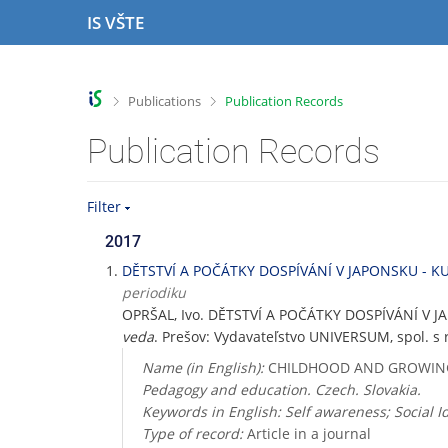
S
S
S
S
IS VŠTE
k
k
k
k
i
i
i
i
p
p
p
p
t
t
t
t
>
>
Publications
Publication Records
o
o
o
o
t
h
c
f
Publication Records
o
e
o
o
p
a
n
o
b
d
t
t
Filter
a
e
e
e
r
r
n
r
2017
t
DĚTSTVÍ A POČÁTKY DOSPÍVÁNÍ V JAPONSKU - 
periodiku
OPRŠAL, Ivo. DĚTSTVÍ A POČÁTKY DOSPÍVÁNÍ 
veda
. Prešov: Vydavateľstvo UNIVERSUM, spol. s r.
Name (in English):
CHILDHOOD AND GROWING 
Pedagogy and education. Czech. Slovakia.
Keywords in English: Self awareness; Social I
Type of record:
Article in a journal