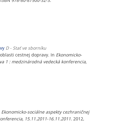
. ISBN 978-80-87500-32-3.
avy
D - Stať ve sborníku
oblasti cestnej dopravy. In
Ekonomicko-
tva 1 : medzinárodná vedecká konferencia,
.
Ekonomicko-sociálne aspekty cezhraničnej
onferencia, 15.11.2011-16.11.2011
. 2012,