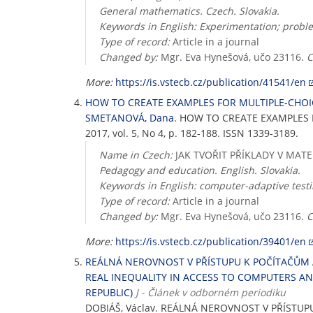
General mathematics. Czech. Slovakia.
Keywords in English: Experimentation; probl
Type of record:
Article in a journal
Changed by:
Mgr. Eva Hynešová, učo 23116.
C
More:
https://is.vstecb.cz/publication/41541/en
HOW TO CREATE EXAMPLES FOR MULTIPLE-CHOI
SMETANOVÁ, Dana
. HOW TO CREATE EXAMPLES 
2017, vol. 5, No 4, p. 182-188. ISSN 1339-3189.
Name in Czech:
JAK TVOŘIT PŘÍKLADY V MAT
Pedagogy and education. English. Slovakia.
Keywords in English: computer-adaptive testi
Type of record:
Article in a journal
Changed by:
Mgr. Eva Hynešová, učo 23116.
C
More:
https://is.vstecb.cz/publication/39401/en
REÁLNÁ NEROVNOST V PŘÍSTUPU K POČÍTAČŮM A 
REAL INEQUALITY IN ACCESS TO COMPUTERS AND
REPUBLIC)
J - Článek v odborném periodiku
DOBIÁŠ, Václav. REÁLNÁ NEROVNOST V PŘÍSTUP