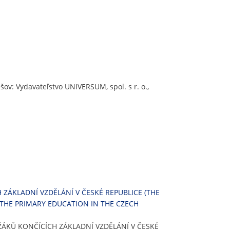
ešov: Vydavateľstvo UNIVERSUM, spol. s r. o.,
 ZÁKLADNÍ VZDĚLÁNÍ V ČESKÉ REPUBLICE (THE
 THE PRIMARY EDUCATION IN THE CZECH
 ŽÁKŮ KONČÍCÍCH ZÁKLADNÍ VZDĚLÁNÍ V ČESKÉ