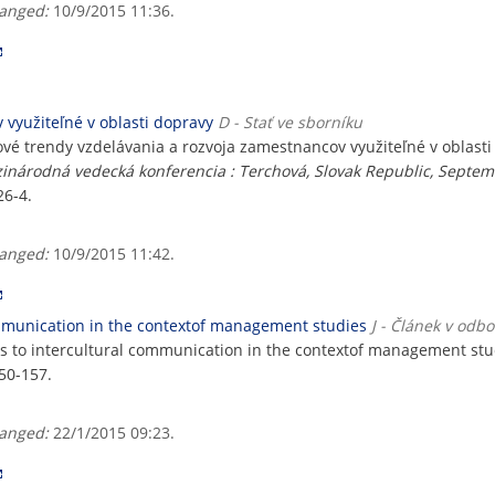
anged:
10/9/2015 11:36.
využiteľné v oblasti dopravy
D - Stať ve sborníku
trendy vzdelávania a rozvoja zamestnancov využiteľné v oblasti
zinárodná vedecká konferencia : Terchová, Slovak Republic, Septe
26-4.
anged:
10/9/2015 11:42.
ommunication in the contextof management studies
J - Článek v odb
 to intercultural communication in the contextof management stu
50-157.
anged:
22/1/2015 09:23.