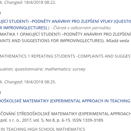
4.
Changed:
18/4/2018 08:22.
ÍCÍ STUDENTI –PODNĚTY ANÁVRHY PRO ZLEPŠENÍ VÝUKY (QUEST
R IMPROVINGLECTURES)
J - Článek v odborném periodiku
ATIKA 1 OPAKUJÍCÍ STUDENTI –PODNĚTY ANÁVRHY PRO ZLEPŠENÍ
AINTS AND SUGGESTIONS FOR IMPROVINGLECTURES).
Mladá veda
.
ATHEMATICS 1 REPEATING STUDENTS -COMPLAINTS AND SUGGES
luation; questionnaire; mathematics; survey
4.
Changed:
18/4/2018 08:25.
EDOŠKOLSKÉ MATEMATIKY (EXPERIMENTAL APPROACH IN TEACHIN
VYUČOVÁNÍ STŘEDOŠKOLSKÉ MATEMATIKY (EXPERIMENTAL APPROAC
l. s r. o., 2017, vol. 5, No 8, p. 6-15. ISSN 1339-3189.
IN TEACHING HIGH SCHOOL MATHEMATICS