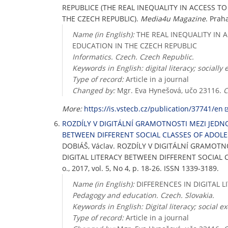
REPUBLICE (THE REAL INEQUALITY IN ACCESS T
THE CZECH REPUBLIC).
Media4u Magazine
. Prah
Name (in English):
THE REAL INEQUALITY IN 
EDUCATION IN THE CZECH REPUBLIC
Informatics. Czech. Czech Republic.
Keywords in English: digital literacy; socially
Type of record:
Article in a journal
Changed by:
Mgr. Eva Hynešová, učo 23116.
C
More:
https://is.vstecb.cz/publication/37741/en
ROZDÍLY V DIGITÁLNÍ GRAMOTNOSTI MEZI JEDN
BETWEEN DIFFERENT SOCIAL CLASSES OF ADOL
DOBIÁŠ, Václav. ROZDÍLY V DIGITÁLNÍ GRAMOT
DIGITAL LITERACY BETWEEN DIFFERENT SOCIAL
o., 2017, vol. 5, No 4, p. 18-26. ISSN 1339-3189.
Name (in English):
DIFFERENCES IN DIGITAL 
Pedagogy and education. Czech. Slovakia.
Keywords in English: Digital literacy; social e
Type of record:
Article in a journal