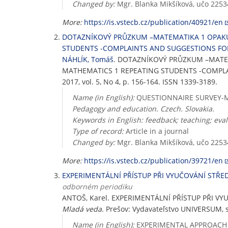
Changed by:
Mgr. Blanka Mikšíková, učo 2253
More:
https://is.vstecb.cz/publication/40921/en
DOTAZNÍKOVÝ PRŮZKUM –MATEMATIKA 1 OPAKUJ
STUDENTS -COMPLAINTS AND SUGGESTIONS FO
NÁHLÍK, Tomáš
. DOTAZNÍKOVÝ PRŮZKUM –MATEM
MATHEMATICS 1 REPEATING STUDENTS -COMPL
2017, vol. 5, No 4, p. 156-164. ISSN 1339-3189.
Name (in English):
QUESTIONNAIRE SURVEY-M
Pedagogy and education. Czech. Slovakia.
Keywords in English: feedback; teaching; eva
Type of record:
Article in a journal
Changed by:
Mgr. Blanka Mikšíková, učo 2253
More:
https://is.vstecb.cz/publication/39721/en
EXPERIMENTÁLNÍ PŘÍSTUP PŘI VYUČOVÁNÍ STŘ
odborném periodiku
ANTOŠ, Karel. EXPERIMENTÁLNÍ PŘÍSTUP PŘI 
Mladá veda
. Prešov: Vydavateľstvo UNIVERSUM, spo
Name (in English):
EXPERIMENTAL APPROACH 