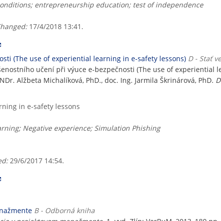
conditions; entrepreneurship education; test of independence
hanged:
17/4/2018 13:41.
ti (The use of experiential learning in e-safety lessons)
D - Stať v
nostního učení při výuce e-bezpečnosti (The use of experiential lea
NDr. Alžbeta Michalíková, PhD., doc. Ing. Jarmila Škrinárová, PhD.
D
rning in e-safety lessons
earning; Negative experience; Simulation Phishing
d:
29/6/2017 14:54.
anažmente
B - Odborná kniha