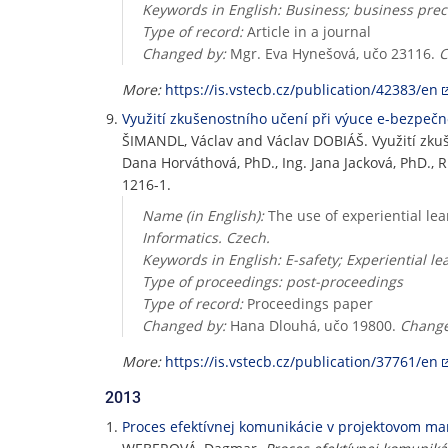
Keywords in English: Business; business pre
Type of record:
Article in a journal
Changed by:
Mgr. Eva Hynešová, učo 23116.
C
More:
https://is.vstecb.cz/publication/42383/en
Využití zkušenostního učení při výuce e-bezpečnos
ŠIMANDL, Václav and Václav DOBIÁŠ. Využití zkuše
Dana Horváthová, PhD., Ing. Jana Jacková, PhD., R
1216-1.
Name (in English):
The use of experiential lea
Informatics. Czech.
Keywords in English: E-safety; Experiential l
Type of proceedings: post-proceedings
Type of record:
Proceedings paper
Changed by:
Hana Dlouhá, učo 19800.
Change
More:
https://is.vstecb.cz/publication/37761/en
2013
Proces efektívnej komunikácie v projektovom m