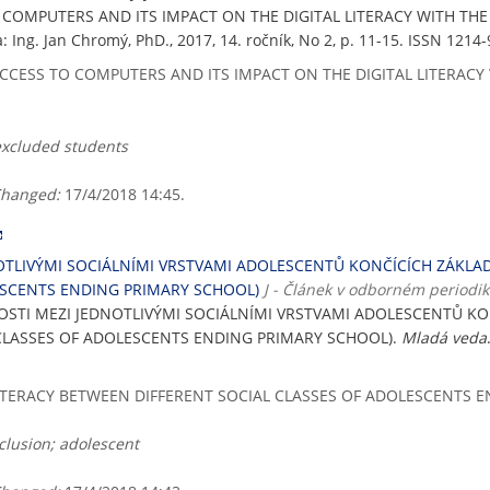
O COMPUTERS AND ITS IMPACT ON THE DIGITAL LITERACY WITH TH
a: Ing. Jan Chromý, PhD., 2017, 14. ročník, No 2, p. 11-15. ISSN 1214
ACCESS TO COMPUTERS AND ITS IMPACT ON THE DIGITAL LITERACY
 excluded students
hanged:
17/4/2018 14:45.
OTLIVÝMI SOCIÁLNÍMI VRSTVAMI ADOLESCENTŮ KONČÍCÍCH ZÁKLADN
ESCENTS ENDING PRIMARY SCHOOL)
J - Článek v odborném periodi
NOSTI MEZI JEDNOTLIVÝMI SOCIÁLNÍMI VRSTVAMI ADOLESCENTŮ KO
 CLASSES OF ADOLESCENTS ENDING PRIMARY SCHOOL).
Mladá veda
LITERACY BETWEEN DIFFERENT SOCIAL CLASSES OF ADOLESCENTS 
xclusion; adolescent