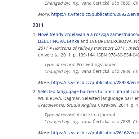
Changed by:
Ing. Ivana Čertická, učo 7889.
Ch
More:
https://is.vstecb.cz/publication/28922/en
2011
Nové trendy vzdelávania a rozvoja zamestnancov 
LIŽBETINOVÁ, Lenka
and Eva BRUMERČÍKOVÁ. Nové 
2011 = Horizons of railway transport 2011 : med
univerzita, 2011, p. 139-144. ISBN 978-80-554-04
Type of record:
Proceedings paper
Changed by:
Ing. Ivana Čertická, učo 7889.
Ch
More:
https://is.vstecb.cz/publication/28928/en
Selected languqage barriers to intercultural c
WEBEROVÁ, Dagmar. Selected languqage barriers
Cracoviensis: Studia Anglica I.
Krakow, 2011, p. 1
Type of record:
Article in a journal
Changed by:
Ing. Ivana Čertická, učo 7889.
Ch
More:
https://is.vstecb.cz/publication/26162/en