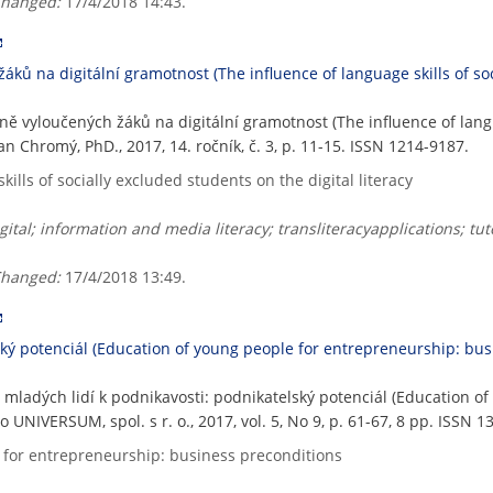
hanged:
17/4/2018 14:43.
áků na digitální gramotnost (The influence of language skills of soc
lně vyloučených žáků na digitální gramotnost (The influence of lang
Jan Chromý, PhD., 2017, 14. ročník, č. 3, p. 11-15. ISSN 1214-9187.
ills of socially excluded students on the digital literacy
ital; information and media literacy; transliteracyapplications; tu
hanged:
17/4/2018 13:49.
ský potenciál (Education of young people for entrepreneurship: bus
 mladých lidí k podnikavosti: podnikatelský potenciál (Education o
o UNIVERSUM, spol. s r. o., 2017, vol. 5, No 9, p. 61-67, 8 pp. ISSN 
for entrepreneurship: business preconditions