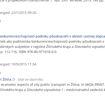
ácie v projektovom manažmente
. 1. vyd. Zlín: VerBuM, 2013, 180 pp
anged:
22/1/2015 09:20.
 konkurencieschopnosti podniku pôsobiacom v oblasti cestnej dopr
služieb ako podmienka konkurencieschopnosti podniku pôsobiacom v 
árskych subjektov v regióne Žilinského kraja a Sliezskeho vojvods
, p. 112-116. ISBN 978-80-971018-0-0.
anged:
10/9/2015 11:34.
n Žilina
D - Stať ve sborníku
conomic aspects of city public transport in Žilina. In MIDA PRINT
linského kraja a Sliezskeho vojvodstva 1 : medzinárodná vedecká k