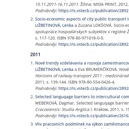
15.11.2011-16.11.2011
. Žilina: MIDA PRINT, 2012
Podrobněji:
https://is.vstecb.cz/publication/2892
Socio-economic aspects of city public transport i
LIŽBETINOVÁ, Lenka
a Zuzana LOKŠOVÁ. Socio-econ
spolupráce hospodárskych subjektov v regióne Ži
s. 117-120. ISBN 978-80-971018-0-0.
Podrobněji:
https://is.vstecb.cz/publication/2892
2011
Nové trendy vzdelávania a rozvoja zamestnancov 
LIŽBETINOVÁ, Lenka
a Eva BRUMERČÍKOVÁ. Nové tr
Horizons of railway transport 2011 : medzinárod
2011, s. 139-144. ISBN 978-80-554-0426-4.
Podrobněji:
https://is.vstecb.cz/publication/2892
Selected languqage barriers to intercultural c
WEBEROVÁ, Dagmar. Selected languqage barriers
Cracoviensis: Studia Anglica I.
Krakow, 2011, s. 1
Podrobněji:
https://is.vstecb.cz/publication/2616
Vliv pracovních podmínek na výkon zaměstnanc