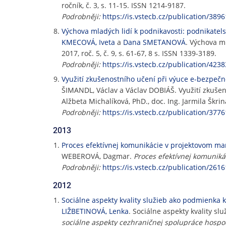
ročník, č. 3, s. 11-15. ISSN 1214-9187.
Podrobněji:
https://is.vstecb.cz/publication/3896
Výchova mladých lidí k podnikavosti: podnikatels
KMECOVÁ, Iveta
a
Dana SMETANOVÁ
. Výchova m
2017, roč. 5, č. 9, s. 61-67, 8 s. ISSN 1339-3189.
Podrobněji:
https://is.vstecb.cz/publication/4238
Využití zkušenostního učení při výuce e-bezpečn
ŠIMANDL, Václav a Václav DOBIÁŠ. Využití zkušeno
Alžbeta Michalíková, PhD., doc. Ing. Jarmila Škri
Podrobněji:
https://is.vstecb.cz/publication/3776
2013
Proces efektívnej komunikácie v projektovom m
WEBEROVÁ, Dagmar.
Proces efektívnej komunik
Podrobněji:
https://is.vstecb.cz/publication/2616
2012
Sociálne aspekty kvality služieb ako podmienka
LIŽBETINOVÁ, Lenka
. Sociálne aspekty kvality 
sociálne aspekty cezhraničnej spolupráce hospod