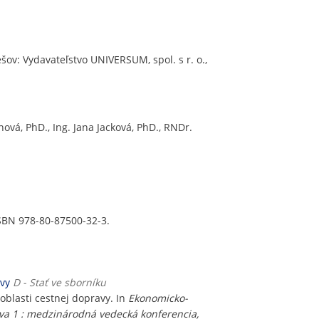
ešov: Vydavateľstvo UNIVERSUM, spol. s r. o.,
ová, PhD., Ing. Jana Jacková, PhD., RNDr.
 ISBN 978-80-87500-32-3.
avy
D - Stať ve sborníku
oblasti cestnej dopravy. In
Ekonomicko-
tva 1 : medzinárodná vedecká konferencia,