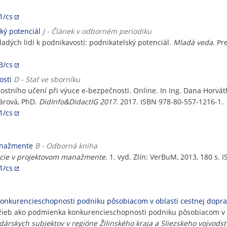
1/cs
ký potenciál
J - Článek v odborném periodiku
ladých lidí k podnikavosti: podnikatelský potenciál.
Mladá veda
. Pr
3/cs
osti
D - Stať ve sborníku
stního učení při výuce e-bezpečnosti. Online. In Ing. Dana Horváth
nárová, PhD.
DidInfo&DidactIG 2017
. 2017. ISBN 978-80-557-1216-1.
1/cs
anažmente
B - Odborná kniha
ácie v projektovom manažmente
. 1. vyd. Zlín: VerBuM, 2013, 180 s.
1/cs
 konkurencieschopnosti podniku pôsobiacom v oblasti cestnej dopr
služieb ako podmienka konkurencieschopnosti podniku pôsobiacom v 
árskych subjektov v regióne Žilinského kraja a Sliezskeho vojvods