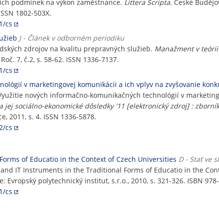
vních podmínek na výkon zaměstnance.
Littera Scripta
. České Budějo
. ISSN 1802-503X.
1/cs
lužieb
J - Článek v odborném periodiku
ských zdrojov na kvalitu prepravných služieb.
Manažment v teórii 
 Roč. 7, č.2, s. 58-62. ISSN 1336-7137.
1/cs
ológií v marketingovej komunikácii a ich vplyv na zvyšovanie kon
žitie nových informačno-komunikačných technológií v marketingov
a jej sociálno-ekonomické dôsledky '11 [elektronický zdroj] : zborn
ce, 2011, s. 4. ISSN 1336-5878.
2/cs
 Forms of Educatio in the Context of Czech Universities
D - Stať ve 
and IT Instruments in the Traditional Forms of Educatio in the Cont
e: Evropský polytechnický institut, s.r.o., 2010, s. 321-326. ISBN 97
1/cs