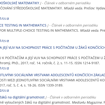
EDOŠKOLSKÉ MATEMATIKY
J - Článek v odborném periodiku
VYUČOVÁNÍ STŘEDOŠKOLSKÉ MATEMATIKY.
Mladá veda
. Prešov: Vydav
1/cs
CE TESTING IN MATHEMATICS
J - Článek v odborném periodiku
FOR MULTIPLE-CHOICE TESTING IN MATHEMATICS.
Mladá veda
. Pr
1/cs
 JEJÍ VLIV NA SCHOPNOST PRÁCE S POČÍTAČEM U ŽÁKŮ KONČÍCÍCH
U K POČÍTAČŮM A JEJÍ VLIV NA SCHOPNOST PRÁCE S POČÍTAČEM U
Chromý, PhD., 2017, roč. 14. ročník, č. 2, s. 11-15. ISSN 1214-9187.
1/cs
OTLIVÝMI SOCIÁLNÍMI VRSTVAMI ADOLESCENTŮ KONČÍCÍCH ZÁKLA
TNOSTI MEZI JEDNOTLIVÝMI SOCIÁLNÍMI VRSTVAMI ADOLESCENTŮ K
17, roč. 5, č. 4, s. 18-26. ISSN 1339-3189.
2/cs
žáků na digitální gramotnost
J - Článek v odborném periodiku
álně vyloučených žáků na digitální gramotnost.
Media4u Magazine
. 