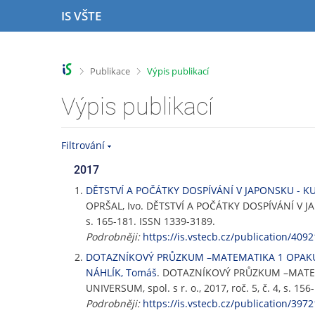
P
P
P
P
IS VŠTE
ř
ř
ř
ř
e
e
e
e
s
s
s
s
k
k
k
k
>
>
Publikace
Výpis publikací
o
o
o
o
č
č
č
č
Výpis publikací
i
i
i
i
t
t
t
t
n
n
n
n
Filtrování
a
a
a
a
h
h
o
p
2017
o
l
b
a
DĚTSTVÍ A POČÁTKY DOSPÍVÁNÍ V JAPONSKU - 
r
a
s
t
OPRŠAL, Ivo. DĚTSTVÍ A POČÁTKY DOSPÍVÁNÍ V 
n
v
a
i
s. 165-181. ISSN 1339-3189.
í
i
h
č
Podrobněji:
https://is.vstecb.cz/publication/4092
l
č
k
DOTAZNÍKOVÝ PRŮZKUM –MATEMATIKA 1 OPAKUJ
i
k
u
NÁHLÍK, Tomáš
. DOTAZNÍKOVÝ PRŮZKUM –MATEM
š
u
t
UNIVERSUM, spol. s r. o., 2017, roč. 5, č. 4, s. 15
u
Podrobněji:
https://is.vstecb.cz/publication/3972