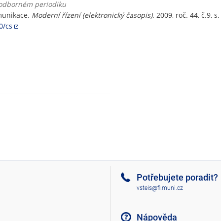
v odborném periodiku
omunikace.
Moderní řízení (elektronický časopis)
. 2009, roč. 44, č.9, 
0/cs
Potřebujete poradit?
vsteis@fi.muni.cz
Nápověda