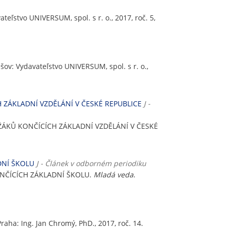
ateľstvo UNIVERSUM, spol. s r. o., 2017, roč. 5,
ešov: Vydavateľstvo UNIVERSUM, spol. s r. o.,
 ZÁKLADNÍ VZDĚLÁNÍ V ČESKÉ REPUBLICE
J -
 ŽÁKŮ KONČÍCÍCH ZÁKLADNÍ VZDĚLÁNÍ V ČESKÉ
DNÍ ŠKOLU
J - Článek v odborném periodiku
ONČÍCÍCH ZÁKLADNÍ ŠKOLU.
Mladá veda
.
Praha: Ing. Jan Chromý, PhD., 2017, roč. 14.