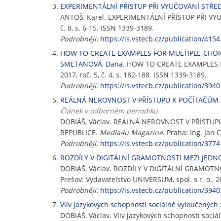
EXPERIMENTÁLNÍ PŘÍSTUP PŘI VYUČOVÁNÍ STŘ
ANTOŠ, Karel. EXPERIMENTÁLNÍ PŘÍSTUP PŘI 
č. 8, s. 6-15. ISSN 1339-3189.
Podrobněji:
https://is.vstecb.cz/publication/4154
HOW TO CREATE EXAMPLES FOR MULTIPLE-CHOI
SMETANOVÁ, Dana
. HOW TO CREATE EXAMPLES 
2017, roč. 5, č. 4, s. 182-188. ISSN 1339-3189.
Podrobněji:
https://is.vstecb.cz/publication/3940
REÁLNÁ NEROVNOST V PŘÍSTUPU K POČÍTAČŮM A
Článek v odborném periodiku
DOBIÁŠ, Václav. REÁLNÁ NEROVNOST V PŘÍSTUP
REPUBLICE.
Media4u Magazine
. Praha: Ing. Jan 
Podrobněji:
https://is.vstecb.cz/publication/3774
ROZDÍLY V DIGITÁLNÍ GRAMOTNOSTI MEZI JEDN
DOBIÁŠ, Václav. ROZDÍLY V DIGITÁLNÍ GRAMO
Prešov: Vydavateľstvo UNIVERSUM, spol. s r. o., 20
Podrobněji:
https://is.vstecb.cz/publication/3940
Vliv jazykových schopností sociálně vyloučených 
DOBIÁŠ, Václav. Vliv jazykových schopností soci