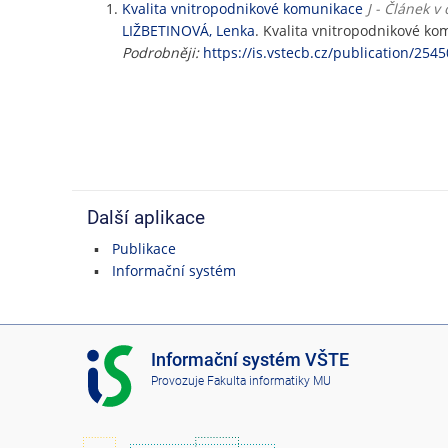
Kvalita vnitropodnikové komunikace
J - Článek 
LIŽBETINOVÁ, Lenka
. Kvalita vnitropodnikové k
Podrobněji:
https://is.vstecb.cz/publication/2545
Další aplikace
Publikace
Informační systém
I
Informační systém VŠTE
S
Provozuje
Fakulta informatiky MU
V
Š
T