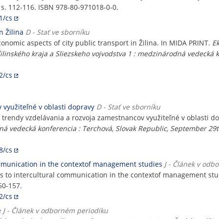
, s. 112-116. ISBN 978-80-971018-0-0.
1/cs
n Žilina
D - Stať ve sborníku
omic aspects of city public transport in Žilina. In MIDA PRINT.
E
linského kraja a Sliezskeho vojvodstva 1 : medzinárodná vedecká k
2/cs
využiteľné v oblasti dopravy
D - Stať ve sborníku
endy vzdelávania a rozvoja zamestnancov využiteľné v oblasti do
ná vedecká konferencia : Terchová, Slovak Republic, September 29
8/cs
ommunication in the contextof management studies
J - Článek v odb
 to intercultural communication in the contextof management stu
50-157.
2/cs
e
J - Článek v odborném periodiku