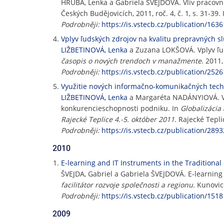
HRUBÁ, Lenka a Gabriela ŠVEJDOVÁ. Vliv praco
Českých Budějovicích, 2011, roč. 4, č. 1, s. 31-39
Podrobněji:
https://is.vstecb.cz/publication/1636
Vplyv ľudských zdrojov na kvalitu prepravných s
LIŽBETINOVÁ, Lenka
a Zuzana LOKŠOVÁ. Vplyv ľud
časopis o nových trendoch v manažmente
. 2011,
Podrobněji:
https://is.vstecb.cz/publication/2526
Využitie nových informačno-komunikačných techn
LIŽBETINOVÁ, Lenka
a Margaréta NADÁNYIOVÁ. Vyu
konkurencieschopnosti podniku. In
Globalizácia 
Rajecké Teplice 4.-5. október 2011
. Rajecké Tepli
Podrobněji:
https://is.vstecb.cz/publication/2893
2010
E-learning and IT Instruments in the Traditional
ŠVEJDA, Gabriel a Gabriela ŠVEJDOVÁ. E-learning 
facilitátor rozvoje společnosti a regionu
. Kunovic
Podrobněji:
https://is.vstecb.cz/publication/1518
2009