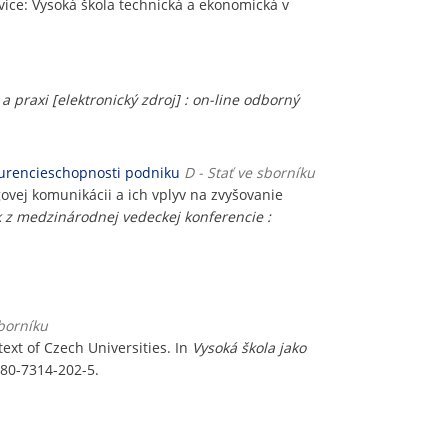
vice: Vysoká škola technická a ekonomická v
a praxi [elektronický zdroj] : on-line odborný
kurencieschopnosti podniku
D - Stať ve sborníku
ej komunikácii a ich vplyv na zvyšovanie
ík z medzinárodnej vedeckej konferencie :
sborníku
ext of Czech Universities. In
Vysoká škola jako
8-80-7314-202-5.