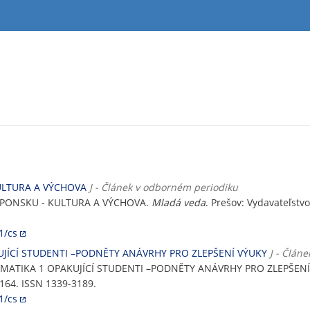
KULTURA A VÝCHOVA
J - Článek v odborném periodiku
JAPONSKU - KULTURA A VÝCHOVA.
Mladá veda
. Prešov: Vydavateľstvo 
1/cs
ÍCÍ STUDENTI –PODNĚTY ANÁVRHY PRO ZLEPŠENÍ VÝUKY
J - Člán
ATIKA 1 OPAKUJÍCÍ STUDENTI –PODNĚTY ANÁVRHY PRO ZLEPŠENÍ
6-164. ISSN 1339-3189.
1/cs