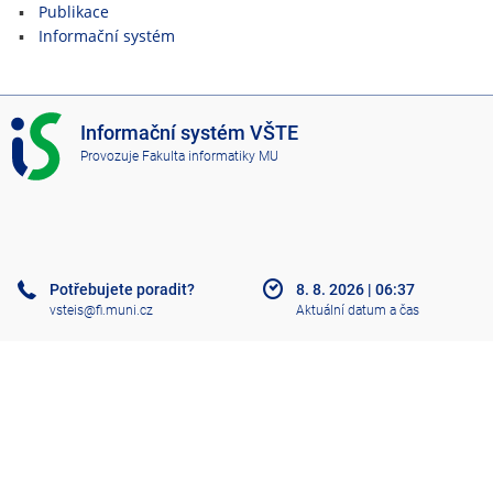
Publikace
Informační systém
I
Informační systém VŠTE
S
Provozuje
Fakulta informatiky MU
V
Š
T
E
Potřebujete poradit?
8. 8. 2026
|
06:37
vsteis@fi.muni.cz
Aktuální datum a čas
Nápověda
Více o IS
Přístupnost
Klasický IS