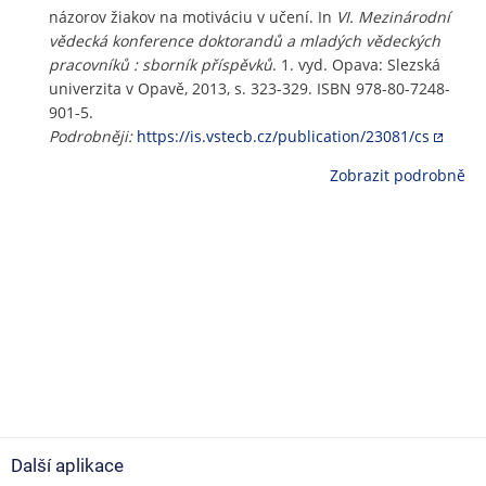
názorov žiakov na motiváciu v učení. In
VI. Mezinárodní
vědecká konference doktorandů a mladých vědeckých
pracovníků : sborník příspěvků
. 1. vyd. Opava: Slezská
univerzita v Opavě, 2013, s. 323-329. ISBN 978-80-7248-
901-5.
Podrobněji:
https://is.vstecb.cz/publication/23081/cs
Zobrazit podrobně
Další aplikace