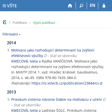
P
P
P
P
EN
IS VŠTE
ř
ř
ř
ř
e
e
e
e
s
s
s
s
>
>
Publikace
Výpis publikací
k
k
k
k
o
o
o
o
Filtrování
č
č
č
č
i
i
i
i
2014
t
t
t
t
n
n
n
n
Motivace jako rozhodující determinant na zvýšení
a
a
a
a
efektivnosti výučby
D - Stať ve sborníku
h
h
o
p
KMECOVÁ, Iveta
a Radka VANÍČKOVÁ. Motivace jako
o
l
b
a
rozhodující determinant na zvýšení efektivnosti výučby.
r
a
s
t
In
MVVTP 2014
. 1. vyd. Hradec Králové: Gaudeamus,
n
v
a
i
2014, s. 46-49. ISBN 978-80-7435-384-0.
í
i
h
č
Podrobněji:
https://is.vstecb.cz/publication/23844/cs
l
č
k
i
k
u
2013
š
u
Prieskum zistenia názorov žiakov na motiváciu v učení
D
t
- Stať ve sborníku
u
KMECOVÁ, Iveta
a Ladislav ŠOLC. Prieskum zistenia