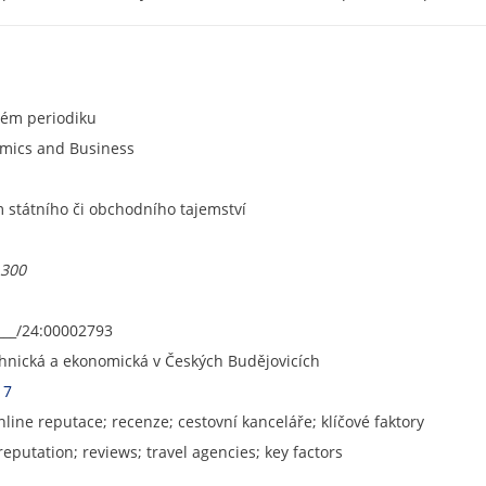
ném periodiku
omics and Business
státního či obchodního tajemství
.300
___/24:00002793
chnická a ekonomická v Českých Budějovicích
17
nline reputace; recenze; cestovní kanceláře; klíčové faktory
reputation; reviews; travel agencies; key factors