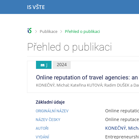
P
P
P
P
IS VŠTE
ř
ř
ř
ř
e
e
e
e
s
s
s
s
k
k
k
k
>
>
Publikace
Přehled o publikaci
o
o
o
o
č
č
č
č
Přehled o publikaci
i
i
i
i
t
t
t
t
n
n
n
n
2024
J
a
a
a
a
h
h
o
p
Online reputation of travel agencies: a
o
l
b
a
KONEČNÝ, Michal; Kateřina KUTOVÁ; Radim DUŠEK a D
r
a
s
t
n
v
a
i
í
i
h
č
Základní údaje
l
č
k
Online reputatio
ORIGINÁLNÍ NÁZEV
i
k
u
Online reputace
š
u
NÁZEV ČESKY
t
KONEČNÝ, Mich
AUTOŘI
u
Entrepreneurship
VYDÁNÍ