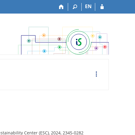
EN
O
p
e
r
a
c
e
stainability Center (ESC), 2024, 2345-0282