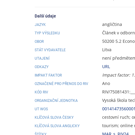
Další údaje
angličtina
JAZYK
Článek v odbor
TYP VÝSLEDKU
50200 5.2 Econ
OBOR
Litva
STÁT VYDAVATELE
není předmětem 
UTAJENÍ
URL
ODKAZY
Impact factor: 1
IMPAKT FAKTOR
Ano
OZNAČENÉ PRO PŘENOS DO RIV
RIV/75081431:__
KÓD RIV
Vysoká škola te
ORGANIZAČNÍ JEDNOTKA
0014147356000
UT WOS
cestovní ruch; o
KLÍČOVÁ SLOVA ČESKY
tourism; online 
KLÍČOVÁ SLOVA ANGLICKY
MAR_s
,
RIV24
ŠTÍTKY