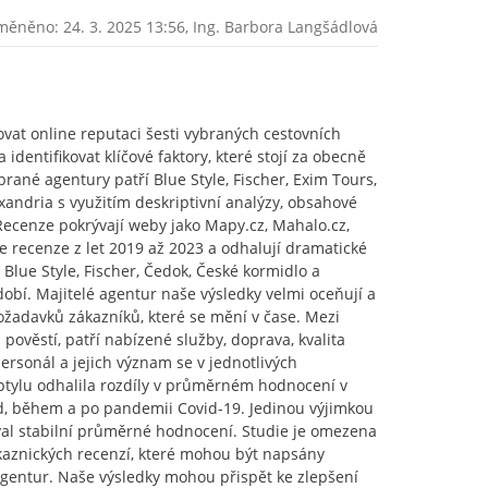
měněno: 24. 3. 2025 13:56,
Ing. Barbora Langšádlová
zovat online reputaci šesti vybraných cestovních
 identifikovat klíčové faktory, které stojí za obecně
rané agentury patří Blue Style, Fischer, Exim Tours,
xandria s využitím deskriptivní analýzy, obsahové
 Recenze pokrývají weby jako Mapy.cz, Mahalo.cz,
e recenze z let 2019 až 2023 a odhalují dramatické
Blue Style, Fischer, Čedok, České kormidlo a
obí. Majitelé agentur naše výsledky velmi oceňují a
ožadavků zákazníků, které se mění v čase. Mezi
za pověstí, patří nabízené služby, doprava, kvalita
personál a jejich význam se v jednotlivých
zptylu odhalila rozdíly v průměrném hodnocení v
d, během a po pandemii Covid-19. Jedinou výjimkou
oval stabilní průměrné hodnocení. Studie je omezena
kaznických recenzí, které mohou být napsány
gentur. Naše výsledky mohou přispět ke zlepšení