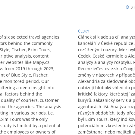
Z
ČESKY
of six selected travel agencies
Článek si klade za cíl analy
actors behind the commonly
kanceláří v České republice a
tyle, Fischer, Exim Tours,
rozšířenými názory. Mezi vyb
iptive analysis, content
Čedok, České kormidlo a Ale
ver websites like Mapy.cz,
analýzy a analýzy rozptylu.
ws from 2019 through 2023,
RecenzieCestovie.sk a Googl
t of Blue Style, Fischer,
změny v názorech v případě 
he monitored period. Our
Alexandria za sledované obd
ffering a deep insight into
nabízejí hluboký vhled do p
al factors behind the
kritické faktory, které stojí 
 quality of couriers, customer
kurýrů, zákaznický servis a 
hout the agencies. The analysis
agenturách liší. Analýza ro
ing in various periods, i.e.
různých obdobích, tedy pře
Exim Tours was the only
byl Exim Tours, který indik
study is limited by a potential
potenciálním zkreslením zá
y the employees or owners of
zaměstnanci nebo majiteli a