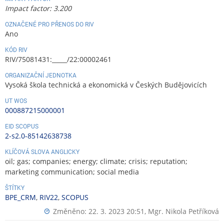
Impact factor: 3.200
OZNAČENÉ PRO PŘENOS DO RIV
Ano
KÓD RIV
RIV/75081431:_____/22:00002461
ORGANIZAČNÍ JEDNOTKA
Vysoká škola technická a ekonomická v Českých Budějovicích
UT WOS
000887215000001
EID SCOPUS
2-s2.0-85142638738
KLÍČOVÁ SLOVA ANGLICKY
oil; gas; companies; energy; climate; crisis; reputation;
marketing communication; social media
ŠTÍTKY
BPE_CRM
,
RIV22
,
SCOPUS
Změněno: 22. 3. 2023 20:51,
Mgr. Nikola Petříková