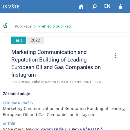
P
P
P
P
EN
IS VŠTE
ř
ř
ř
ř
e
e
e
e
s
s
s
s
>
>
Publikace
Přehled o publikaci
k
k
k
k
o
o
o
o
č
č
č
č
2022
J
i
i
i
i
Marketing Communication and
t
t
t
t
O
p
n
n
n
n
Reputation Building of Leading
e
a
a
a
a
r
European Oil and Gas Companies on
a
h
h
o
p
c
Instagram
o
l
b
a
e
SAGAPOVA, Nikola; Radim DUŠEK a Petra PÁRTLOVÁ
r
a
s
t
n
v
a
i
Základní údaje
í
i
h
č
l
č
k
ORIGINÁLNÍ NÁZEV
i
k
u
Marketing Communication and Reputation Building of Leading
š
u
European Oil and Gas Companies on Instagram
t
AUTOŘI
u
SAGAPOVA, Nikola;
Radim DUŠEK
a
Petra PÁRTLOVÁ