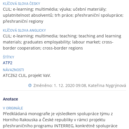
KLÍČOVÁ SLOVA ČESKY
CLIL; e-learning; multimédia; výuka; učební materiály;
uplatnitelnost absolventů; trh práce; přeshraniční spolupráce;
přeshraniční regiony
KLÍČOVÁ SLOVA ANGLICKY
CLIL; e-learning; multimedia; teaching; teaching and learning
materials; graduates employability; labour market; cross-
border cooperation; cross-border regions
ŠTÍTKY
ATP2
NÁVAZNOSTI
ATCZ62 CLIL, projekt VaV.
Změněno: 1. 12. 2020 09:08,
Kateřina Nygrýnová
Anotace
V ORIGINÁLE
Předkládaná monografie je výsledkem spolupráce týmu z
Horního Rakouska a České republiky v rámci projektu
přeshraničního programu INTERREG, konkrétně spolupráce