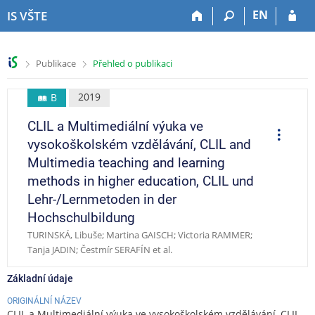
P
P
P
P
EN
IS VŠTE
ř
ř
ř
ř
e
e
e
e
s
s
s
s
>
>
Publikace
Přehled o publikaci
k
k
k
k
o
o
o
o
č
č
č
č
2019
B
i
i
i
i
CLIL a Multimediální výuka ve
t
t
t
t
O
p
n
n
n
n
vysokoškolském vzdělávání, CLIL and
e
a
a
a
a
r
Multimedia teaching and learning
a
h
h
o
p
c
methods in higher education, CLIL und
o
l
b
a
e
Lehr-/Lernmetoden in der
r
a
s
t
n
v
a
i
Hochschulbildung
í
i
h
č
TURINSKÁ, Libuše; Martina GAISCH; Victoria RAMMER;
l
č
k
Tanja JADIN; Čestmír SERAFÍN et al.
i
k
u
š
u
Základní údaje
t
ORIGINÁLNÍ NÁZEV
u
CLIL a Multimediální výuka ve vysokoškolském vzdělávání, CLIL