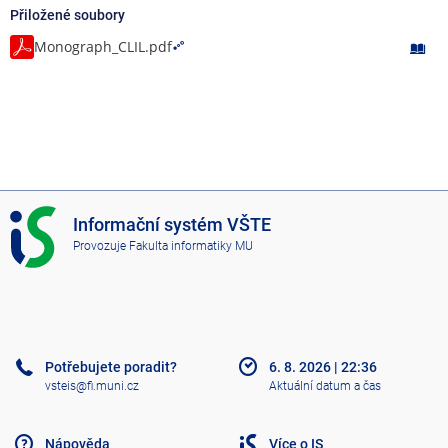
Přiložené soubory
Monograph_CLIL.pdf
I
Informační systém VŠTE
S
Provozuje
Fakulta informatiky MU
V
Š
T
E
Potřebujete poradit?
6. 8. 2026
|
22:36
vsteis@fi.muni.cz
Aktuální datum a čas
Nápověda
Více o IS