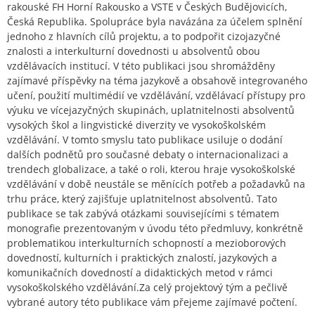
rakouské FH Horní Rakousko a VSTE v Českých Budějovicích,
Česká Republika. Spolupráce byla navázána za účelem splnění
jednoho z hlavních cílů projektu, a to podpořit cizojazyčné
znalosti a interkulturní dovednosti u absolventů obou
vzdělávacích institucí. V této publikaci jsou shromážděny
zajímavé příspěvky na téma jazykově a obsahově integrovaného
učení, použití multimédií ve vzdělávání, vzdělávací přístupy pro
výuku ve vícejazyčných skupinách, uplatnitelnosti absolventů
vysokých škol a lingvistické diverzity ve vysokoškolském
vzdělávání. V tomto smyslu tato publikace usiluje o dodání
dalších podnětů pro současné debaty o internacionalizaci a
trendech globalizace, a také o roli, kterou hraje vysokoškolské
vzdělávání v době neustále se měnících potřeb a požadavků na
trhu práce, který zajišťuje uplatnitelnost absolventů. Tato
publikace se tak zabývá otázkami souvisejícími s tématem
monografie prezentovaným v úvodu této předmluvy, konkrétně
problematikou interkulturních schopností a mezioborových
dovedností, kulturních i praktických znalostí, jazykových a
komunikačních dovedností a didaktických metod v rámci
vysokoškolského vzdělávání.Za celý projektový tým a pečlivě
vybrané autory této publikace vám přejeme zajímavé počtení.