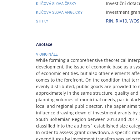
Investiční dotac
KLÍČOVÁ SLOVA ČESKY
Investment grant
KLÍČOVÁ SLOVA ANGLICKY
RIN
,
RIV19
,
WOS
ŠTÍTKY
Anotace
V ORIGINÁLE
While forming a comprehensive theoretical interp
development, the issue of economic base as a sys
of economic entities, but also other elements af
comes to the forefront. On the condition that ter
evenly distributed, public goods are provided to 
approximately in the same structure, quality and 
planning volumes of municipal needs, particularl
local and regional public sector. The paper aims 
influence drawing down of investment grants by s
South Bohemian Region between 2013 and 2017, w
classified into the authors´ established size cate
In order to assess grant drawdown, a specific rati
expenditures by investment transfers was selecte