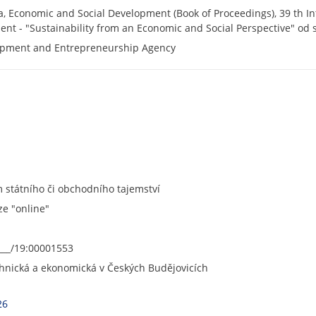
ia, Economic and Social Development (Book of Proceedings), 39 th I
nt - "Sustainability from an Economic and Social Perspective" od s
opment and Entrepreneurship Agency
státního či obchodního tajemství
ze "online"
___/19:00001553
chnická a ekonomická v Českých Budějovicích
26