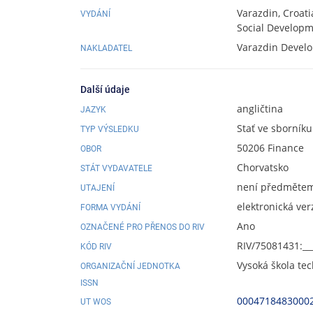
Varazdin, Croat
VYDÁNÍ
Social Developme
Varazdin Devel
NAKLADATEL
Další údaje
angličtina
JAZYK
Stať ve sborníku
TYP VÝSLEDKU
50206 Finance
OBOR
Chorvatsko
STÁT VYDAVATELE
není předmětem 
UTAJENÍ
elektronická ver
FORMA VYDÁNÍ
Ano
OZNAČENÉ PRO PŘENOS DO RIV
RIV/75081431:__
KÓD RIV
Vysoká škola te
ORGANIZAČNÍ JEDNOTKA
ISSN
0004718483000
UT WOS