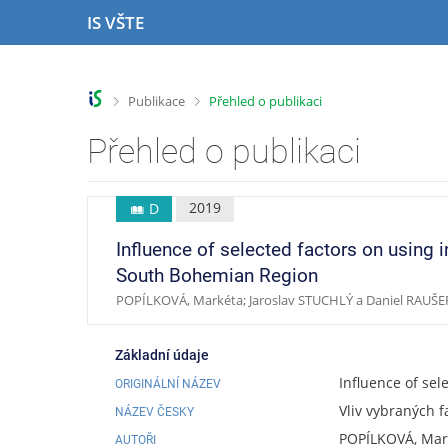
P
P
P
P
IS VŠTE
ř
ř
ř
ř
e
e
e
e
s
s
s
s
k
k
k
k
>
>
Publikace
Přehled o publikaci
o
o
o
o
č
č
č
č
Přehled o publikaci
i
i
i
i
t
t
t
t
n
n
n
n
2019
D
a
a
a
a
h
h
o
p
Influence of selected factors on using 
o
l
b
a
South Bohemian Region
r
a
s
t
POPÍLKOVÁ, Markéta; Jaroslav STUCHLÝ a Daniel RAUŠE
n
v
a
i
í
i
h
č
l
č
k
Základní údaje
i
k
u
Influence of se
ORIGINÁLNÍ NÁZEV
š
u
t
Vliv vybraných f
NÁZEV ČESKY
u
POPÍLKOVÁ, Mar
AUTOŘI