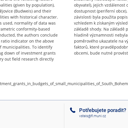
alities (given by population),
obyvatel), jejich vzdálenost
dějovice (Budweis) and their
dostupnost (periferní obce)
ities with historical character.
závislosti byla použita popi
s used, normality of data was
vzhledem k získaným výsled
arametric conformity-based
základě shody. Na základě p
onducted, the authors conclude
hladině významnosti nebyla 
 ratio indicator on the above
poměrového ukazatele na výš
f municipalities. To identify
faktorů, které pravděpodobn
wing down of investment grants
obcemi, bude nutné provést
ry out field research directly
estment_grants_in_budgets_of_small_municipalities_of_South_Bohe
Potřebujete poradit?
vsteis@fi.muni.cz