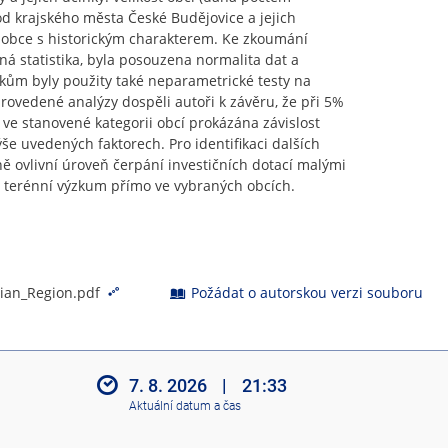
 od krajského města České Budějovice a jejich
, obce s historickým charakterem. Ke zkoumání
sná statistika, byla posouzena normalita dat a
kům byly použity také neparametrické testy na
rovedené analýzy dospěli autoři k závěru, že při 5%
ve stanovené kategorii obcí prokázána závislost
e uvedených faktorech. Pro identifikaci dalších
ě ovlivní úroveň čerpání investičních dotací malými
 terénní výzkum přímo ve vybraných obcích.
mian_Region.pdf
Požádat o autorskou verzi souboru
7. 8. 2026
|
21:33
Aktuální datum a čas