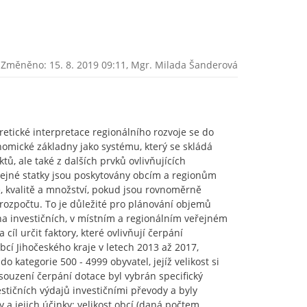
Změněno: 15. 8. 2019 09:11,
Mgr. Milada Šanderová
retické interpretace regionálního rozvoje se do
omické základny jako systému, který se skládá
ů, ale také z dalších prvků ovlivňujících
ejné statky jsou poskytovány obcím a regionům
e, kvalitě a množství, pokud jsou rovnoměrně
ozpočtu. To je důležité pro plánování objemů
a investičních, v místním a regionálním veřejném
 cíl určit faktory, které ovlivňují čerpání
bcí Jihočeského kraje v letech 2013 až 2017,
o kategorie 500 - 4999 obyvatel, jejíž velikost si
osouzení čerpání dotace byl vybrán specifický
stičních výdajů investičními převody a byly
 a jejich účinky: velikost obcí (daná počtem