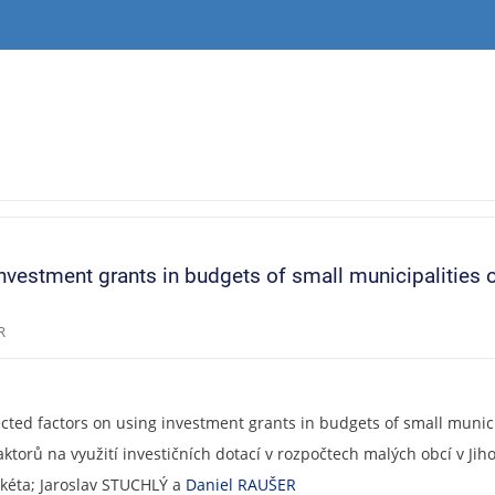
investment grants in budgets of small municipalities 
R
lected factors on using investment grants in budgets of small muni
aktorů na využití investičních dotací v rozpočtech malých obcí v Jih
kéta; Jaroslav STUCHLÝ a
Daniel RAUŠER