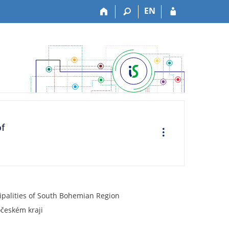
EN
of
O
p
e
r
a
c
e
cipalities of South Bohemian Region
očeském kraji