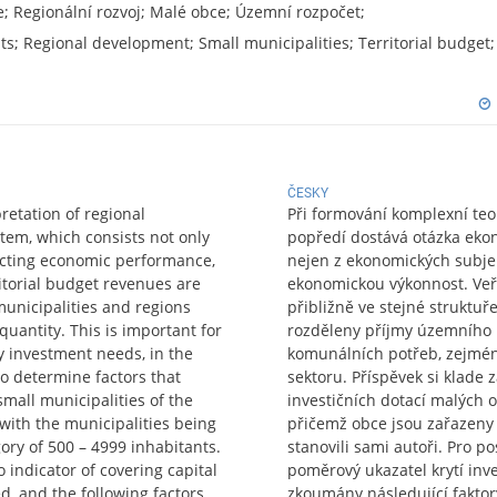
e; Regionální rozvoj; Malé obce; Územní rozpočet;
s; Regional development; Small municipalities; Territorial budget;
ČESKY
retation of regional
Při formování komplexní teo
tem, which consists not only
popředí dostává otázka ekon
fecting economic performance,
nejen z ekonomických subjekt
ritorial budget revenues are
ekonomickou výkonnost. Veř
municipalities and regions
přibližně ve stejné struktuř
quantity. This is important for
rozděleny příjmy územního r
y investment needs, in the
komunálních potřeb, zejmén
to determine factors that
sektoru. Příspěvek si klade za
mall municipalities of the
investičních dotací malých o
ith the municipalities being
přičemž obce jsou zařazeny d
gory of 500 – 4999 inhabitants.
stanovili sami autoři. Pro p
o indicator of covering capital
poměrový ukazatel krytí inve
d, and the following factors
zkoumány následující faktory