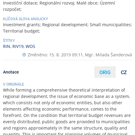
Investiční dotace; Regionální rozvoj; Malé obce; Územní
rozpočet;
KLÍČOVÁ SLOVA ANGLICKY
Investment grants; Regional development; Small municipalities;
Territorial budget;
ŠTÍTKY
RIN
,
RIV19
,
WOS
Změněno: 15. 8. 2019 09:11,
Mgr. Milada Šanderová
Anotace
ORIG
CZ
V ORIGINÁLE
While forming a comprehensive theoretical interpretation of
regional development, the issue of economic base as a system,
which consists not only of economic entities, but also other
elements affecting economic performance, comes to the
forefront. On the condition that territorial budget revenues are
evenly distributed, public goods are provided to municipalities
and regions approximately in the same structure, quality and
quantity. This is important for planning volumes of municipal