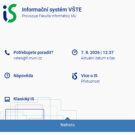
I
Informační systém VŠTE
S
Provozuje
Fakulta informatiky MU
V
Š
T
E
Potřebujete poradit?
7. 8. 2026
|
12:37
vsteis@fi.muni.cz
Aktuální datum a čas
Nápověda
Více o IS
Přístupnost
Klasický IS
Nahoru