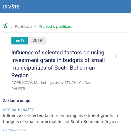
P
P
P
P
IS VŠTE
ř
ř
ř
ř
e
e
e
e
s
s
s
s
>
>
Publikace
Přehled o publikaci
k
k
k
k
o
o
o
o
č
č
č
č
2019
D
i
i
i
i
Influence of selected factors on using
t
t
t
t
O
p
n
n
n
n
investment grants in budgets of small
e
a
a
a
a
r
municipalities of South Bohemian
a
h
h
o
p
c
Region
o
l
b
a
e
POPÍLKOVÁ, Markéta; Jaroslav STUCHLÝ a Daniel
r
a
s
t
RAUŠER
n
v
a
i
í
i
h
č
Základní údaje
l
č
k
i
k
u
ORIGINÁLNÍ NÁZEV
š
u
Influence of selected factors on using investment grants in
t
budgets of small municipalities of South Bohemian Region
u
NÁZEV ČESKY