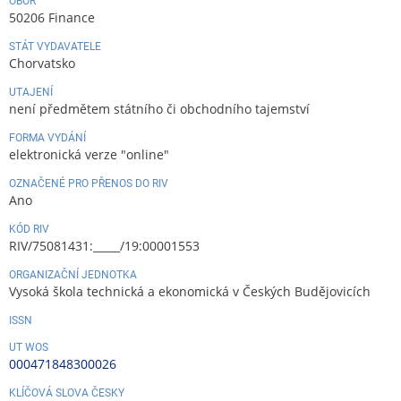
OBOR
50206 Finance
STÁT VYDAVATELE
Chorvatsko
UTAJENÍ
není předmětem státního či obchodního tajemství
FORMA VYDÁNÍ
elektronická verze "online"
OZNAČENÉ PRO PŘENOS DO RIV
Ano
KÓD RIV
RIV/75081431:_____/19:00001553
ORGANIZAČNÍ JEDNOTKA
Vysoká škola technická a ekonomická v Českých Budějovicích
ISSN
UT WOS
000471848300026
KLÍČOVÁ SLOVA ČESKY