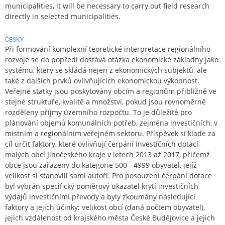
municipalities, it will be necessary to carry out field research
directly in selected municipalities.
ČESKY
Při formování komplexní teoretické interpretace regionálního
rozvoje se do popředí dostává otázka ekonomické základny jako
systému, který se skládá nejen z ekonomických subjektů, ale
také z dalších prvků ovlivňujících ekonomickou výkonnost.
Veřejné statky jsou poskytovány obcím a regionům přibližně ve
stejné struktuře, kvalitě a množství, pokud jsou rovnoměrně
rozděleny příjmy územního rozpočtu. To je důležité pro
plánování objemů komunálních potřeb, zejména investičních, v
místním a regionálním veřejném sektoru. Příspěvek si klade za
cíl určit faktory, které ovlivňují čerpání investičních dotací
malých obcí Jihočeského kraje v letech 2013 až 2017, přičemž
obce jsou zařazeny do kategorie 500 - 4999 obyvatel, jejíž
velikost si stanovili sami autoři. Pro posouzení čerpání dotace
byl vybrán specifický poměrový ukazatel krytí investičních
výdajů investičními převody a byly zkoumány následující
faktory a jejich účinky: velikost obcí (daná počtem obyvatel),
jejich vzdálenost od krajského města České Budějovice a jejich