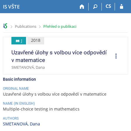
S
S
S
S
CS
IS VŠTE
k
k
k
k
i
i
i
i
p
p
p
p
>
>
Publications
Přehled o publikaci
t
t
t
t
o
o
o
o
t
h
c
f
2018
J
o
e
o
o
Uzavřené úlohy s volbou více odpovědí
p
a
n
o
O
p
b
d
t
t
v matematice
e
a
e
e
e
r
SMETANOVÁ, Dana
a
r
r
n
r
t
t
i
Basic information
o
n
ORIGINAL NAME
s
Uzavřené úlohy s volbou více odpovědí v matematice
NAME (IN ENGLISH)
Multiple-choice testing in mathematics
AUTHORS
SMETANOVÁ, Dana