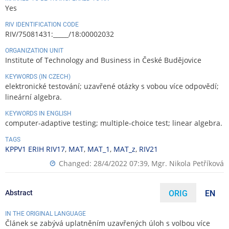
Yes
RIV IDENTIFICATION CODE
RIV/75081431:_____/18:00002032
ORGANIZATION UNIT
Institute of Technology and Business in České Budějovice
KEYWORDS (IN CZECH)
elektronické testování; uzavřené otázky s vobou více odpovědí;
lineární algebra.
KEYWORDS IN ENGLISH
computer-adaptive testing; multiple-choice test; linear algebra.
TAGS
KPPV1 ERIH RIV17
,
MAT
,
MAT_1
,
MAT_z
,
RIV21
Changed: 28/4/2022 07:39,
Mgr. Nikola Petříková
Abstract
ORIG
EN
IN THE ORIGINAL LANGUAGE
Článek se zabývá uplatněním uzavřených úloh s volbou více