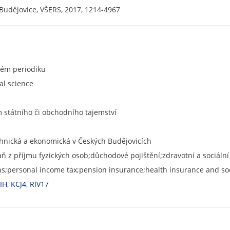
 Budějovice, VŠERS, 2017, 1214-4967
ném periodiku
cal science
státního či obchodního tajemství
chnická a ekonomická v Českých Budějovicích
ň z příjmu fyzických osob;důchodové pojištění;zdravotní a sociáln
ns;personal income tax;pension insurance;health insurance and soc
IH
,
KCJ4
,
RIV17