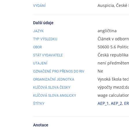
Auspicia, České
VYDÁNÍ
Další údaje
angličtina
JAZYK
Článek v odbor
TYP VÝSLEDKU
50600 5.6 Politi
OBOR
Česká republika
STÁT VYDAVATELE
není předmětem 
UTAJENÍ
Ne
OZNAČENÉ PRO PŘENOS DO RIV
Vysoká škola te
ORGANIZAČNÍ JEDNOTKA
výpočty mezd;da
KLÍČOVÁ SLOVA ČESKY
wage calculatio
KLÍČOVÁ SLOVA ANGLICKY
AEP_1
,
AEP_2
,
ER
ŠTÍTKY
Anotace