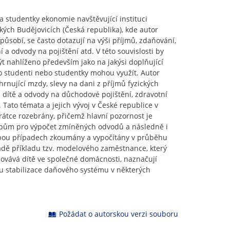
a studentky ekonomie navštěvující instituci
kých Budějovicích (Česká republika), kde autor
působí, se často dotazují na výši příjmů, zdaňování,
 a odvody na pojištění atd. V této souvislosti by
ýt nahlíženo především jako na jakýsi doplňující
ito studenti nebo studentky mohou využít. Autor
rnující mzdy, slevy na dani z příjmů fyzických
dítě a odvody na důchodové pojištění, zdravotní
í. Tato témata a jejich vývoj v České republice v
rátce rozebrány, přičemž hlavní pozornost je
pům pro výpočet zmíněných odvodů a následně i
 obou případech zkoumány a vypočítány v průběhu
adě příkladu tzv. modelového zaměstnance, který
ovává dítě ve společné domácnosti, naznačují
ru stabilizace daňového systému v některých
Požádat o autorskou verzi souboru