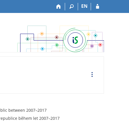
EN
O
p
e
r
a
c
e
public between 2007–2017
 republice během let 2007–2017