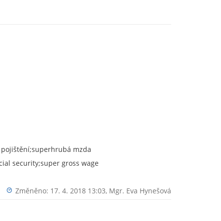
í pojištění;superhrubá mzda
ial security;super gross wage
Změněno: 17. 4. 2018 13:03,
Mgr. Eva Hynešová