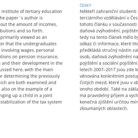
ČESKY
nstitute of tertiary education
Někteří zahraniční studenti 
the paper´s author is
terciárního vzdělávání v Čes
bout the amount of incomes,
tohoto článku v současnosti 
ibutions and so forth.
daňová zvýhodnění, pojištění
 primarily viewed as an
tedy na tento článek mělo b
on that the undergraduates
odkaz či informace, které t
 involving wages, personal
předkládá stručný nástin zah
butions on pension insurance,
osob, daňová zvýhodnění na 
s and their development in the
pojištění a sociální pojištěn
cussed here, with the main
letech 2007–2017 jsou zde k
or determining the previously
věnována konkrétním postu
hich are both examined and
čistých mezd, které jsou v
 also on the example of a
onoho období. Také na zákl
ing up a child in a joint
má pravidelný příjem a vych
stabilization of the tax system
konečná zjištění určitou mí
zkoumaných oblastech.