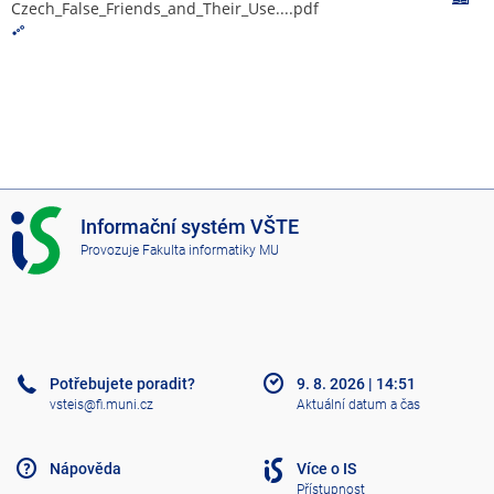
Czech_False_Friends_and_Their_Use....pdf
I
Informační systém VŠTE
S
Provozuje
Fakulta informatiky MU
V
Š
T
E
Potřebujete poradit?
9. 8. 2026
|
14:51
vsteis@fi.muni.cz
Aktuální datum a čas
Nápověda
Více o IS
Přístupnost