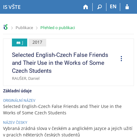
P
P
P
P
EN
IS VŠTE
ř
ř
ř
ř
e
e
e
e
s
s
s
s
>
>
Publikace
Přehled o publikaci
k
k
k
k
o
o
o
o
č
č
č
č
2017
J
i
i
i
i
Selected English-Czech False Friends
t
t
t
t
O
p
n
n
n
n
and Their Use in the Works of Some
e
a
a
a
a
r
Czech Students
a
h
h
o
p
c
RAUŠER, Daniel
o
l
b
a
e
r
a
s
t
Základní údaje
n
v
a
i
í
i
h
č
ORIGINÁLNÍ NÁZEV
l
č
k
Selected English-Czech False Friends and Their Use in the
i
k
u
Works of Some Czech Students
š
u
NÁZEV ČESKY
t
Vybraná zrádná slova v českém a anglickém jazyce a jejich užití
u
v pracích některých českých studentů