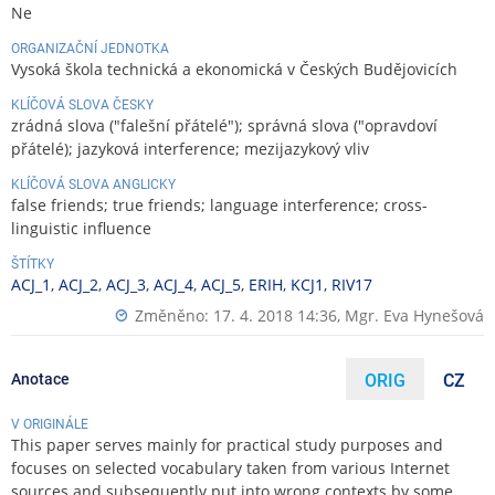
Ne
ORGANIZAČNÍ JEDNOTKA
Vysoká škola technická a ekonomická v Českých Budějovicích
KLÍČOVÁ SLOVA ČESKY
zrádná slova ("falešní přátelé"); správná slova ("opravdoví
přátelé); jazyková interference; mezijazykový vliv
KLÍČOVÁ SLOVA ANGLICKY
false friends; true friends; language interference; cross-
linguistic influence
ŠTÍTKY
ACJ_1
,
ACJ_2
,
ACJ_3
,
ACJ_4
,
ACJ_5
,
ERIH
,
KCJ1
,
RIV17
Změněno: 17. 4. 2018 14:36,
Mgr. Eva Hynešová
Anotace
ORIG
CZ
V ORIGINÁLE
This paper serves mainly for practical study purposes and
focuses on selected vocabulary taken from various Internet
sources and subsequently put into wrong contexts by some