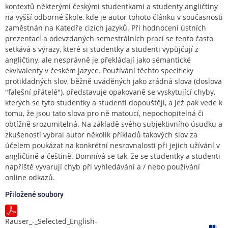
kontextů některými českými studentkami a studenty angličtiny
na vyšší odborné škole, kde je autor tohoto článku v současnosti
zaměstnán na Katedře cizích jazyků. Při hodnocení ústních
prezentací a odevzdaných semestrálních prací se tento často
setkává s výrazy, které si studentky a studenti vypůjčují z
angličtiny, ale nesprávně je překládají jako sémantické
ekvivalenty v českém jazyce. Používání těchto specificky
protikladných slov, běžně uváděných jako zrádná slova (doslova
"falešní přátelé"), představuje opakovaně se vyskytující chyby,
kterých se tyto studentky a studenti dopouštějí, a jež pak vede k
tomu, že jsou tato slova pro ně matoucí, nepochopitelná či
obtížně srozumitelná. Na základě svého subjektivního úsudku a
zkušeností vybral autor několik příkladů takových slov za
účelem poukázat na konkrétní nesrovnalosti při jejich užívání v
angličtině a češtině. Domnívá se tak, že se studentky a studenti
napříště vyvarují chyb při vyhledávání a / nebo používání
online odkazů.
Přiložené soubory
Rauser_-_Selected_English-