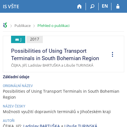
P
P
P
P
EN
IS VŠTE
ř
ř
ř
ř
e
e
e
e
s
s
s
s
>
>
Publikace
Přehled o publikaci
k
k
k
k
o
o
o
o
č
č
č
č
2017
J
i
i
i
i
Possibilities of Using Transport
t
t
t
t
O
p
n
n
n
n
Terminals in South Bohemian Region
e
a
a
a
a
r
ČEJKA, Jiří; Ladislav BARTUŠKA a Libuše TURINSKÁ
a
h
h
o
p
c
o
l
b
a
e
Základní údaje
r
a
s
t
n
v
a
i
ORIGINÁLNÍ NÁZEV
Possibilities of Using Transport Terminals in South Bohemian
í
i
h
č
Region
l
č
k
i
k
u
NÁZEV ČESKY
š
u
Možnosti využití dopravních terminálů v Jihočeském kraji
t
AUTOŘI
u
ČEJKA, Jiří;
Ladislav BARTUŠKA
a
Libuše TURINSKÁ