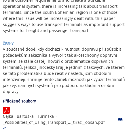
to the customer requirements and create a workable
operational system, there is increasing talk about transport
terminals. Since the South Bohemian region is one of those
where this issue will be increasingly dealt with, this paper
suggests ways to use transport terminals as important support
systems for freight and passenger transport.
ČESKY
V současné době, kdy dochází k nutnosti dopravu přizpůsobit
požadavkům zákazníka a vytvořit tak akceschopný dopravní
systém, se stále častěji hovoří o problematice dopravních
terminálů. Jelikož Jihočeský kraj je jedním z takových, ve kterém
se tato problematika bude řešit v následujícím obdobím
intenzivněji, shrnuje tento článek možnosti jak využít terminálů
jako významných systémů pro podporu nákladní a osobní
dopravy.
Přiložené soubory
Cejka__Bartuska__Turinska_-
_Possibilities_of_Using_Transport_..._tiraz__obsah.pdf