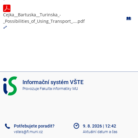
Cejka__Bartuska__Turinska_-
_Possibilities_of_Using_Transport_....pdf
I
Informační systém VŠTE
S
Provozuje
Fakulta informatiky MU
V
Š
T
E
Potřebujete poradit?
9. 8. 2026
|
12:42
vsteis@fi.muni.cz
Aktuální datum a čas