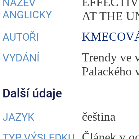
EFFECTI
NÁZEV
ANGLICKY
AT THE U
KMECOVÁ,
AUTOŘI
Trendy ve 
VYDÁNÍ
Palackého 
Další údaje
čeština
JAZYK
Článek v o
TYP VÝSLEDKU