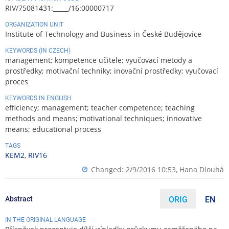
RIV/75081431:_____/16:00000717
ORGANIZATION UNIT
Institute of Technology and Business in České Budějovice
KEYWORDS (IN CZECH)
management; kompetence učitele; vyučovací metody a
prostředky; motivační techniky; inovační prostředky; vyučovací
proces
KEYWORDS IN ENGLISH
efficiency; management; teacher competence; teaching
methods and means; motivational techniques; innovative
means; educational process
TAGS
KEM2
,
RIV16
Changed: 2/9/2016 10:53,
Hana Dlouhá
Abstract
ORIG
EN
IN THE ORIGINAL LANGUAGE