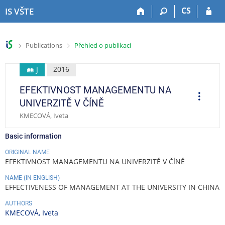
S
S
S
S
CS
IS VŠTE
k
k
k
k
i
i
i
i
p
p
p
p
>
>
Publications
Přehled o publikaci
t
t
t
t
o
o
o
o
t
h
c
f
2016
J
o
e
o
o
EFEKTIVNOST MANAGEMENTU NA
p
a
n
o
O
p
b
d
t
t
UNIVERZITĚ V ČÍNĚ
e
a
e
e
e
r
KMECOVÁ, Iveta
a
r
r
n
r
t
t
i
Basic information
o
n
ORIGINAL NAME
s
EFEKTIVNOST MANAGEMENTU NA UNIVERZITĚ V ČÍNĚ
NAME (IN ENGLISH)
EFFECTIVENESS OF MANAGEMENT AT THE UNIVERSITY IN CHINA
AUTHORS
KMECOVÁ, Iveta