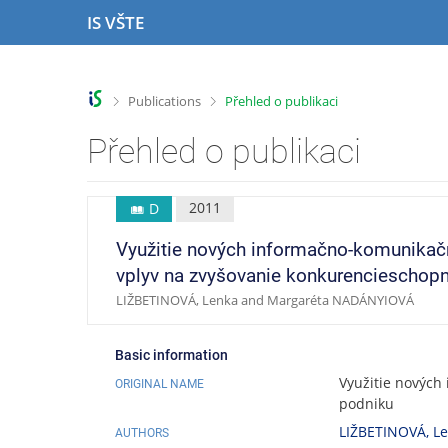
S
S
S
S
IS VŠTE
k
k
k
k
i
i
i
i
p
p
p
p
t
t
t
t
>
>
Publications
Přehled o publikaci
o
o
o
o
t
h
c
f
Přehled o publikaci
o
e
o
o
p
a
n
o
b
d
t
t
2011
D
a
e
e
e
r
r
n
r
Využitie nových informačno-komunikačn
t
vplyv na zvyšovanie konkurencieschopn
LIŽBETINOVÁ, Lenka and Margaréta NADÁNYIOVÁ
Basic information
Využitie nových
ORIGINAL NAME
podniku
LIŽBETINOVÁ, L
AUTHORS