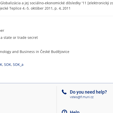
 Globalizácia a jej sociálno-ekonomické dôsledky '11 [elektronický 
jecké Teplice 4.-5. október 2011, p. 4, 2011
per
 a state or trade secret
chnology and Business in České Budějovice
PK
,
SOK
,
SOK_a
Do you need help?
vsteis@fi.muni.cz
Help