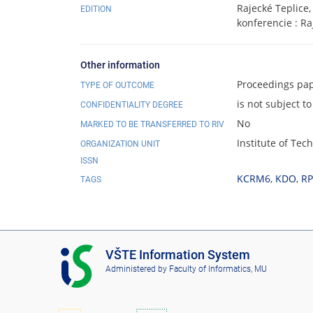
Rajecké Teplice,
EDITION
konferencie : Ra
Other information
Proceedings pa
TYPE OF OUTCOME
is not subject to
CONFIDENTIALITY DEGREE
No
MARKED TO BE TRANSFERRED TO RIV
Institute of Te
ORGANIZATION UNIT
ISSN
KCRM6
,
KDO
,
R
TAGS
I
VŠTE Information System
S
Administered by
Faculty of Informatics, MU
V
Š
T