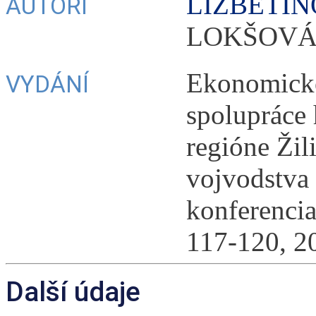
LIŽBETIN
AUTOŘI
LOKŠOV
Ekonomicko
VYDÁNÍ
spolupráce
regióne Žil
vojvodstva
konferencia
117-120, 2
Další údaje