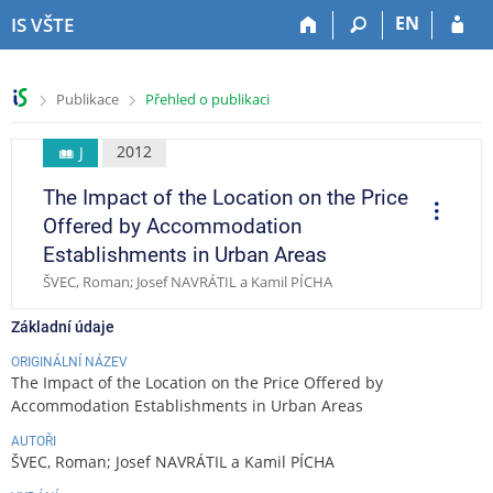
P
P
P
P
EN
IS VŠTE
ř
ř
ř
ř
e
e
e
e
s
s
s
s
>
>
Publikace
Přehled o publikaci
k
k
k
k
o
o
o
o
č
č
č
č
2012
J
i
i
i
i
The Impact of the Location on the Price
t
t
t
t
O
p
n
n
n
n
Offered by Accommodation
e
a
a
a
a
r
Establishments in Urban Areas
a
h
h
o
p
c
ŠVEC, Roman; Josef NAVRÁTIL a Kamil PÍCHA
o
l
b
a
e
r
a
s
t
Základní údaje
n
v
a
i
í
i
h
č
ORIGINÁLNÍ NÁZEV
l
č
k
The Impact of the Location on the Price Offered by
i
k
u
Accommodation Establishments in Urban Areas
š
u
AUTOŘI
t
ŠVEC, Roman; Josef NAVRÁTIL a Kamil PÍCHA
u