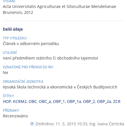
VYDÁNÍ
Acta Universitatis Agriculturae et Silviculturae Mendelianae
Brunensis, 2012
Další údaje
TYP VÝSLEDKU
Článek v odborném periodiku
UTAJENÍ
není předmětem státního či obchodního tajemství
OZNAČENÉ PRO PŘENOS DO RIV
Ne
ORGANIZAČNÍ JEDNOTKA
Vysoká škola technická a ekonomická v Českých Budějovicích
ŠTÍTKY
HOP
,
KCRM2
,
OBC
,
OBC_a
,
OBP_1
,
OBP_1a
,
OBP_2
,
OBP_2a
,
ZCR
PŘÍZNAKY
Recenzováno
Změněno: 11. 5. 2015 10:33,
Ing. Ivana Čertická