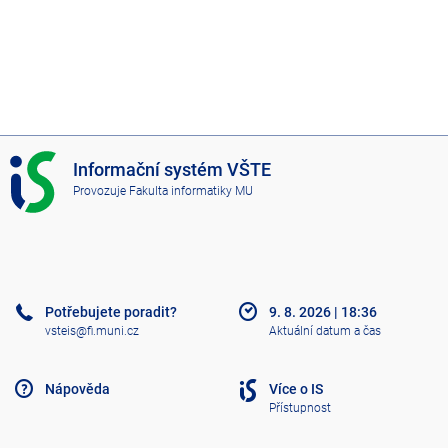
I
Informační systém VŠTE
S
Provozuje
Fakulta informatiky MU
V
Š
T
E
Potřebujete poradit?
9. 8. 2026
|
18:36
vsteis@fi.muni.cz
Aktuální datum a čas
Nápověda
Více o IS
Přístupnost