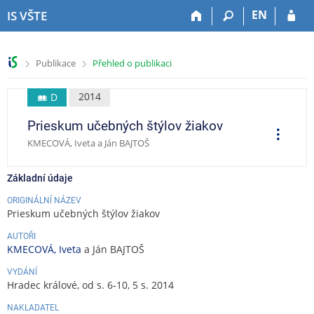
P
P
P
P
EN
IS VŠTE
ř
ř
ř
ř
e
e
e
e
s
s
s
s
>
>
Publikace
Přehled o publikaci
k
k
k
k
o
o
o
o
č
č
č
č
2014
D
i
i
i
i
Prieskum učebných štýlov žiakov
t
t
t
t
O
p
n
n
n
n
KMECOVÁ, Iveta a Ján BAJTOŠ
e
a
a
a
a
r
a
h
h
o
p
c
Základní údaje
o
l
b
a
e
r
a
s
t
ORIGINÁLNÍ NÁZEV
Prieskum učebných štýlov žiakov
n
v
a
i
í
i
h
č
AUTOŘI
l
č
k
KMECOVÁ, Iveta
a Ján BAJTOŠ
i
k
u
š
u
VYDÁNÍ
Hradec králové, od s. 6-10, 5 s. 2014
t
u
NAKLADATEL