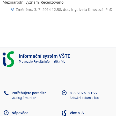
Mezinárodní význam, Recenzováno
Změněno: 3. 7. 2014 12:58,
doc. Ing. Iveta Kmecová, PhD.
I
Informační systém VŠTE
S
Provozuje
Fakulta informatiky MU
V
Š
T
E
Potřebujete poradit?
8. 8. 2026
|
21:22
vsteis@fi.muni.cz
Aktuální datum a čas
Nápověda
Více o IS