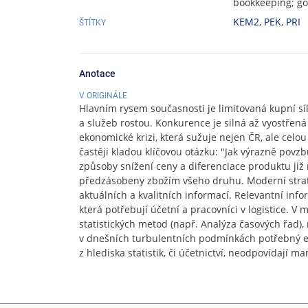
bookkeeping; go
KEM2
,
PEK
,
PRI
ŠTÍTKY
Anotace
V ORIGINÁLE
Hlavním rysem současnosti je limitovaná kupní síla
a služeb rostou. Konkurence je silná až vyostřená 
ekonomické krizi, která sužuje nejen ČR, ale celou
častěji kladou klíčovou otázku: "Jak výrazně povz
způsoby snížení ceny a diferenciace produktu již 
předzásobeny zbožím všeho druhu. Moderní strat
aktuálních a kvalitních informací. Relevantní inf
která potřebují účetní a pracovníci v logistice. V
statistických metod (např. Analýza časových řad),
v dnešních turbulentních podmínkách potřebný ef
z hlediska statistik, či účetnictví, neodpovídají