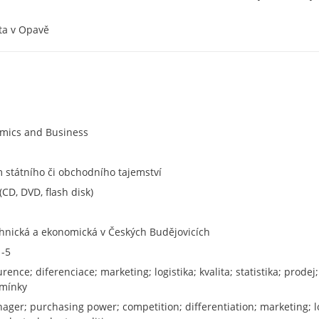
ita v Opavě
omics and Business
státního či obchodního tajemství
CD, DVD, flash disk)
chnická a ekonomická v Českých Budějovicích
1-5
rence; diferenciace; marketing; logistika; kvalita; statistika; prodej;
dmínky
ger; purchasing power; competition; differentiation; marketing; logis