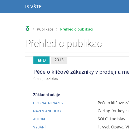
P
P
P
P
IS VŠTE
ř
ř
ř
ř
e
e
e
e
s
s
s
s
k
k
k
k
>
>
Publikace
Přehled o publikaci
o
o
o
o
č
č
č
č
Přehled o publikaci
i
i
i
i
t
t
t
t
n
n
n
n
2013
D
a
a
a
a
h
h
o
p
Péče o klíčové zákazníky v prodeji a m
o
l
b
a
ŠOLC, Ladislav
r
a
s
t
n
v
a
i
í
i
h
č
Základní údaje
l
č
k
Péče o klíčové z
ORIGINÁLNÍ NÁZEV
i
k
u
Caring for key 
š
u
NÁZEV ANGLICKY
t
ŠOLC, Ladislav
AUTOŘI
u
1. vyd. Opava, 
VYDÁNÍ