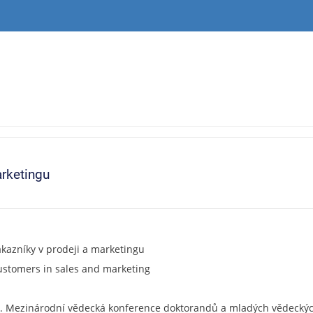
arketingu
ákazníky v prodeji a marketingu
customers in sales and marketing
VI. Mezinárodní vědecká konference doktorandů a mladých vědeckých 