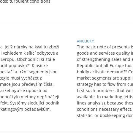
ods; turbulent conditions
ANGLICKY
, jejíž nároky na kvalitu zboží
The basic note of presents i
i vzhledem k sílící odbytové a
goods and services quality 
 Evropu. Obchodníci si stále
of strengthening sales and e
budit poptávku?" Klasické
Republic but all Europe too
nestačí a tržní segmenty jsou
boldly activate demand?" Co
egie musí vycházet z
market segments are suppli
ormace jsou především čísla,
strategy has to flow from cu
 marketingu se upouští od
first such numbers, that wil
 neboť tyto metody nepřinášejí
available. In marketing jett
ekt. Systémy sledující podnik
lines analysis), because th
 marketingovým požadavkům.
conditions necessary effect.
statistic, or bookkeeping do