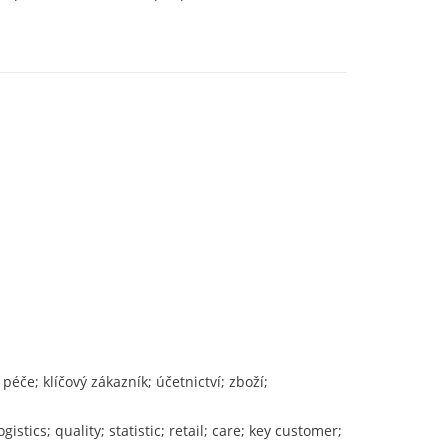
 péče; klíčový zákazník; účetnictví; zboží;
tics; quality; statistic; retail; care; key customer;