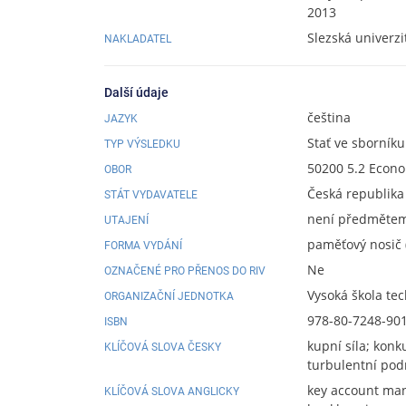
2013
Slezská univerz
NAKLADATEL
Další údaje
čeština
JAZYK
Stať ve sborníku
TYP VÝSLEDKU
50200 5.2 Econ
OBOR
Česká republika
STÁT VYDAVATELE
není předmětem 
UTAJENÍ
paměťový nosič (
FORMA VYDÁNÍ
Ne
OZNAČENÉ PRO PŘENOS DO RIV
Vysoká škola te
ORGANIZAČNÍ JEDNOTKA
978-80-7248-90
ISBN
kupní síla; konku
KLÍČOVÁ SLOVA ČESKY
turbulentní po
key account mana
KLÍČOVÁ SLOVA ANGLICKY