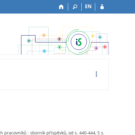
EN
O
p
e
r
a
c
e
pracovníků : sborník příspěvků, od s. 440-444, 5 s.