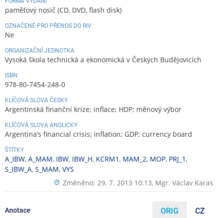
FORMA VYDÁNÍ
paměťový nosič (CD, DVD, flash disk)
OZNAČENÉ PRO PŘENOS DO RIV
Ne
ORGANIZAČNÍ JEDNOTKA
Vysoká škola technická a ekonomická v Českých Budějovicích
ISBN
978-80-7454-248-0
KLÍČOVÁ SLOVA ČESKY
Argentinská finanční krize; inflace; HDP; měnový výbor
KLÍČOVÁ SLOVA ANGLICKY
Argentina’s financial crisis; inflation; GDP; currency board
ŠTÍTKY
A_IBW
,
A_MAM
,
IBW
,
IBW_H
,
KCRM1
,
MAM_2
,
MOP
,
PRJ_1
,
S_IBW_A
,
S_MAM
,
VYS
Změněno: 29. 7. 2013 10:13,
Mgr. Václav Karas
Anotace
ORIG
CZ