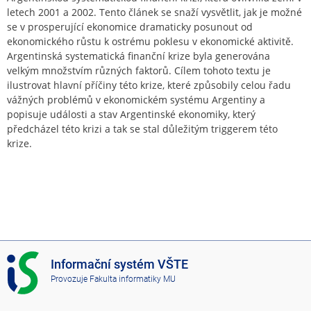
letech 2001 a 2002. Tento článek se snaží vysvětlit, jak je možné
se v prosperující ekonomice dramaticky posunout od
ekonomického růstu k ostrému poklesu v ekonomické aktivitě.
Argentinská systematická finanční krize byla generována
velkým množstvím různých faktorů. Cílem tohoto textu je
ilustrovat hlavní příčiny této krize, které způsobily celou řadu
vážných problémů v ekonomickém systému Argentiny a
popisuje události a stav Argentinské ekonomiky, který
předcházel této krizi a tak se stal důležitým triggerem této
krize.
I
Informační systém VŠTE
S
Provozuje
Fakulta informatiky MU
V
Š