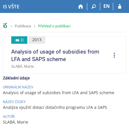
P
P
P
P
EN
IS VŠTE
ř
ř
ř
ř
e
e
e
e
s
s
s
s
>
>
Publikace
Přehled o publikaci
k
k
k
k
o
o
o
o
č
č
č
č
2013
D
i
i
i
i
Analysis of usage of subsidies from
t
t
t
t
O
p
n
n
n
n
LFA and SAPS scheme
e
a
a
a
a
r
SLABÁ, Marie
a
h
h
o
p
c
o
l
b
a
e
Základní údaje
r
a
s
t
n
v
a
i
ORIGINÁLNÍ NÁZEV
Analysis of usage of subsidies from LFA and SAPS scheme
í
i
h
č
l
č
k
NÁZEV ČESKY
i
k
u
Analýza využití dotací dotačního programu LFA a SAPS
š
u
AUTOŘI
t
SLABÁ, Marie
u