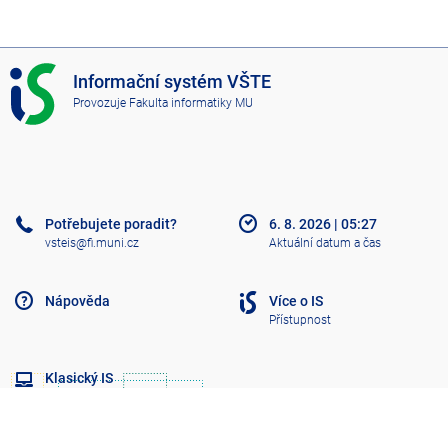
I
Informační systém VŠTE
S
Provozuje
Fakulta informatiky MU
V
Š
T
E
Potřebujete poradit?
6. 8. 2026
|
05:27
vsteis@fi.muni.cz
Aktuální datum a čas
Nápověda
Více o IS
Přístupnost
Klasický IS