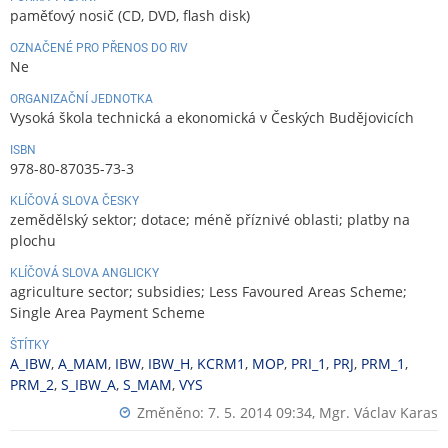
paměťový nosič (CD, DVD, flash disk)
OZNAČENÉ PRO PŘENOS DO RIV
Ne
ORGANIZAČNÍ JEDNOTKA
Vysoká škola technická a ekonomická v Českých Budějovicích
ISBN
978-80-87035-73-3
KLÍČOVÁ SLOVA ČESKY
zemědělský sektor; dotace; méně příznivé oblasti; platby na
plochu
KLÍČOVÁ SLOVA ANGLICKY
agriculture sector; subsidies; Less Favoured Areas Scheme;
Single Area Payment Scheme
ŠTÍTKY
A_IBW
,
A_MAM
,
IBW
,
IBW_H
,
KCRM1
,
MOP
,
PRI_1
,
PRJ
,
PRM_1
,
PRM_2
,
S_IBW_A
,
S_MAM
,
VYS
Změněno: 7. 5. 2014 09:34,
Mgr. Václav Karas