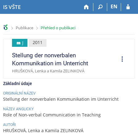
P
P
P
P
EN
IS VŠTE
ř
ř
ř
ř
e
e
e
e
s
s
s
s
>
>
Publikace
Přehled o publikaci
k
k
k
k
o
o
o
o
č
č
č
č
2011
J
i
i
i
i
Stellung der nonverbalen
t
t
t
t
O
p
n
n
n
n
Kommunikation im Unterricht
e
a
a
a
a
r
HRUŠKOVÁ, Lenka a Kamila ZELINKOVÁ
a
h
h
o
p
c
o
l
b
a
e
Základní údaje
r
a
s
t
n
v
a
i
ORIGINÁLNÍ NÁZEV
Stellung der nonverbalen Kommunikation im Unterricht
í
i
h
č
l
č
k
NÁZEV ANGLICKY
i
k
u
Role of Non-verbal Communication in Teaching
š
u
AUTOŘI
t
HRUŠKOVÁ, Lenka a Kamila ZELINKOVÁ
u