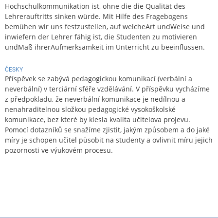
Hochschulkommunikation ist, ohne die die Qualität des
Lehrerauftritts sinken würde. Mit Hilfe des Fragebogens
bemühen wir uns festzustellen, auf welcheArt undWeise und
inwiefern der Lehrer fähig ist, die Studenten zu motivieren
undMaß ihrerAufmerksamkeit im Unterricht zu beeinflussen.
ČESKY
Příspěvek se zabývá pedagogickou komunikací (verbální a
neverbální) v terciární sféře vzdělávání. V příspěvku vycházíme
z předpokladu, že neverbální komunikace je nedílnou a
nenahraditelnou složkou pedagogické vysokoškolské
komunikace, bez které by klesla kvalita učitelova projevu.
Pomocí dotazníků se snažíme zjistit, jakým způsobem a do jaké
míry je schopen učitel působit na studenty a ovlivnit míru jejich
pozornosti ve výukovém procesu.