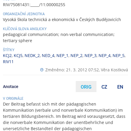
RIV/75081431:_____/11:00000255
ORGANIZAČNÍ JEDNOTKA
Vysoká škola technická a ekonomická v Českých Budějovicích
KLÍČOVÁ SLOVA ANGLICKY
pedagogical communication; non-verbal communication;
tertiary sphere
ŠTÍTKY
KCJ2
,
KCJ5
,
NEDK_2
,
NED_4
,
NEP_1
,
NEP_2
,
NEP_3
,
NEP_4
,
NEP_5
,
RIV11
Změněno: 21. 3. 2012 07:52,
Věra Kostková
Anotace
ORIG
CZ
EN
V ORIGINÁLE
Der Beitrag befasst sich mit der pädagogischen
Kommunikation (verbale und nonverbale Kommunikation) im
tertiären Bildungsbereich. Im Beitrag wird vorausgesetzt, dass
die nonverbale Kommunikation der unentbehrliche und
unersetzliche Bestandteil der pädagogischen