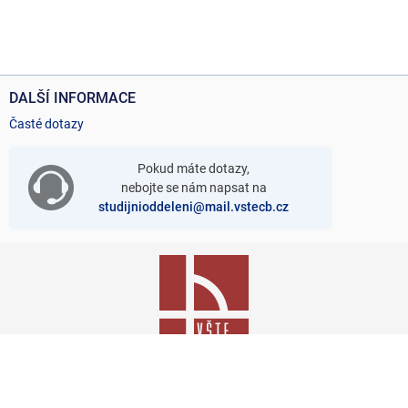
DALŠÍ INFORMACE
Časté dotazy
Pokud máte dotazy,
nebojte se nám napsat na
studijnioddeleni@mail.vstecb.cz
Přihláška je součástí
Informačního systému VŠTE