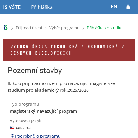
P
P
EN
IS VŠTE
Přihláška
ř
ř
e
e
s
s
>
>
>
Přijímací řízení
Výběr programu
Přihláška ke studiu
k
k
o
o
č
č
VYSOKÁ ŠKOLA TECHNICKÁ A EKONOMICKÁ V
i
i
ČESKÝCH BUDĚJOVICÍCH
t
t
n
n
a
a
Pozemní stavby
h
o
l
b
II. kolo přijímacího řízení pro navazující magisterské
a
s
studium pro akademický rok 2025/2026
v
a
i
h
Typ programu
č
magisterský navazující program
k
u
Vyučovací jazyk
čeština
Podrobně o programu