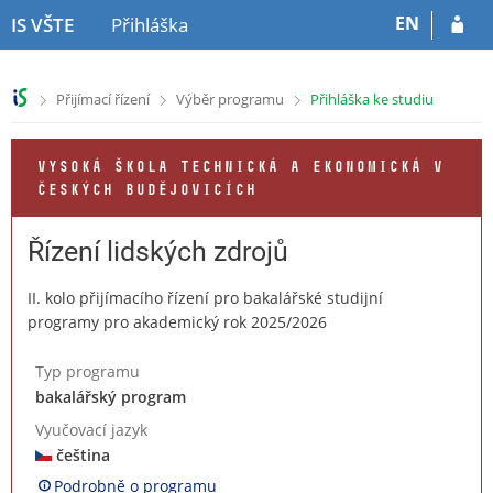
P
P
EN
IS VŠTE
Přihláška
ř
ř
e
e
s
s
>
>
>
Přijímací řízení
Výběr programu
Přihláška ke studiu
k
k
o
o
č
č
VYSOKÁ ŠKOLA TECHNICKÁ A EKONOMICKÁ V
i
i
ČESKÝCH BUDĚJOVICÍCH
t
t
n
n
a
a
Řízení lidských zdrojů
h
o
l
b
II. kolo přijímacího řízení pro bakalářské studijní
a
s
programy pro akademický rok 2025/2026
v
a
i
h
Typ programu
č
bakalářský program
k
u
Vyučovací jazyk
čeština
Podrobně o programu