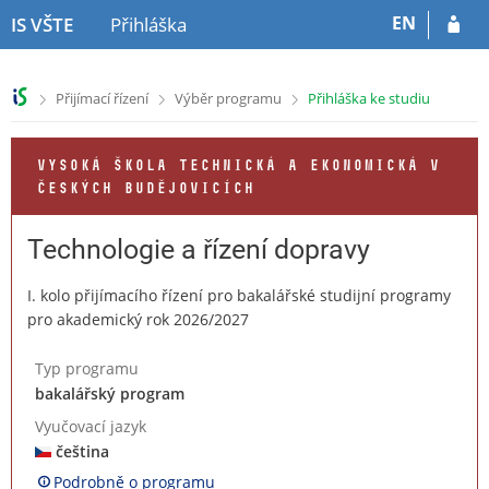
P
P
EN
IS VŠTE
Přihláška
ř
ř
e
e
s
s
>
>
>
Přijímací řízení
Výběr programu
Přihláška ke studiu
k
k
o
o
č
č
VYSOKÁ ŠKOLA TECHNICKÁ A EKONOMICKÁ V
i
i
ČESKÝCH BUDĚJOVICÍCH
t
t
n
n
a
a
Technologie a řízení dopravy
h
o
l
b
I. kolo přijímacího řízení pro bakalářské studijní programy
a
s
pro akademický rok 2026/2027
v
a
i
h
Typ programu
č
bakalářský program
k
u
Vyučovací jazyk
čeština
Podrobně o programu