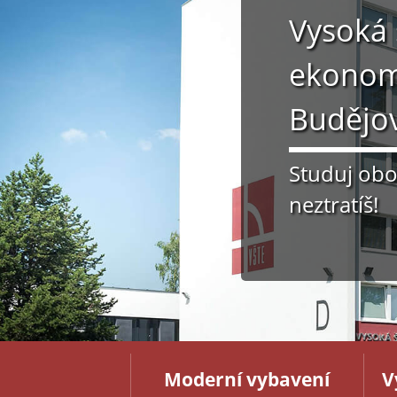
Vysoká 
ekonom
Budějov
Studuj obor
neztratíš!
Moderní vybavení
V