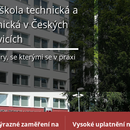
škola technická a
ická v Českých
icích
y, se kterými se v praxi
ýrazné zaměření na
Vysoké uplatnění 