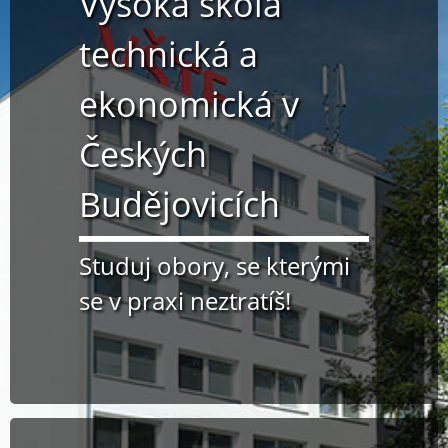
Vysoká škola
technická a
ekonomická v
Českých
Budějovicích
Studuj obory, se kterými
se v praxi neztratíš!