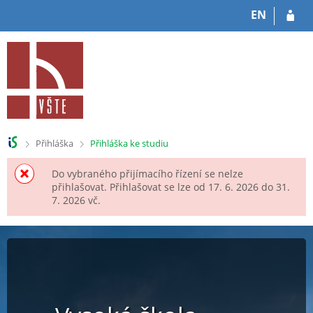
P
P
EN
ř
ř
e
e
s
s
k
k
o
o
č
č
i
i
t
t
n
n
>
>
Přihláška
Přihláška ke studiu
a
a
h
o
Do vybraného přijímacího řízení se nelze
l
b
přihlašovat. Přihlašovat se lze od 17. 6. 2026 do 31.
a
s
7. 2026 vč.
v
a
i
h
č
k
u