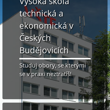
Vysoká škola
technická a
ekonomická v
Českých
Budějovicích
Studuj obory, se kterými
se v praxi neztratíš!