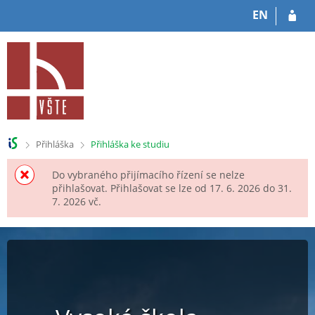
P
P
EN
ř
ř
e
e
s
s
k
k
o
o
č
č
i
i
t
t
n
n
>
>
Přihláška
Přihláška ke studiu
a
a
h
o
Do vybraného přijímacího řízení se nelze
l
b
přihlašovat. Přihlašovat se lze od 17. 6. 2026 do 31.
a
s
7. 2026 vč.
v
a
i
h
č
k
u