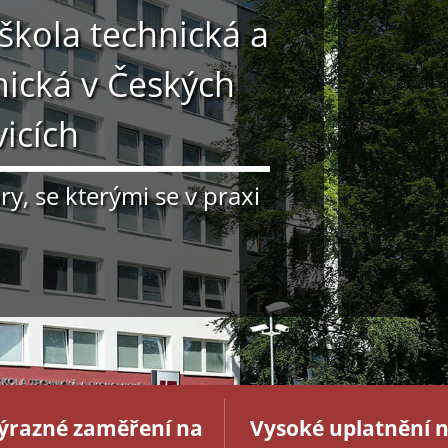
škola technická a
ická v Českých
icích
y, se kterými se v praxi
ýrazné zaměření na
Vysoké uplatnění 