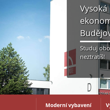
Vysoká 
ekonom
Budějov
Studuj obor
neztratíš!
Moderní vybavení
V