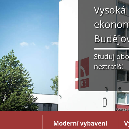
Vysoká 
ekonom
Budějov
Studuj obor
neztratíš!
Moderní vybavení
V