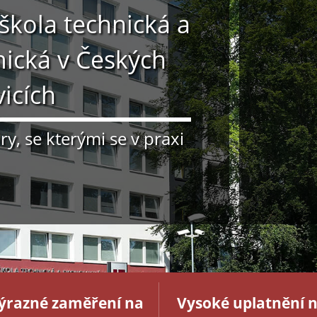
škola technická a
ická v Českých
icích
y, se kterými se v praxi
ýrazné zaměření na
Vysoké uplatnění 