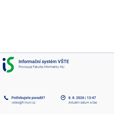
I
Informační systém VŠTE
S
Provozuje
Fakulta informatiky MU
V
Š
T
E
Potřebujete poradit?
8. 8. 2026
|
13:47
vsteis@fi.muni.cz
Aktuální datum a čas