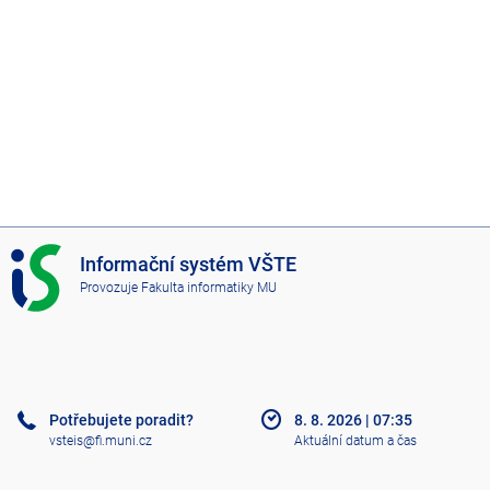
I
Informační systém VŠTE
S
Provozuje
Fakulta informatiky MU
V
Š
T
E
Potřebujete poradit?
8. 8. 2026
|
07:35
vsteis@fi.muni.cz
Aktuální datum a čas