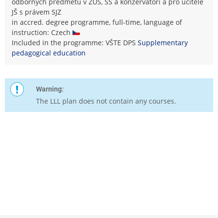
odborných předmětů v ZUŠ, SŠ a konzervatoři a pro učitele
JŠ s právem SJZ
in accred. degree programme, full-time, language of
instruction: Czech
Included in the programme: VŠTE DPS
Supplementary
pedagogical education
Warning:
The LLL plan does not contain any courses.