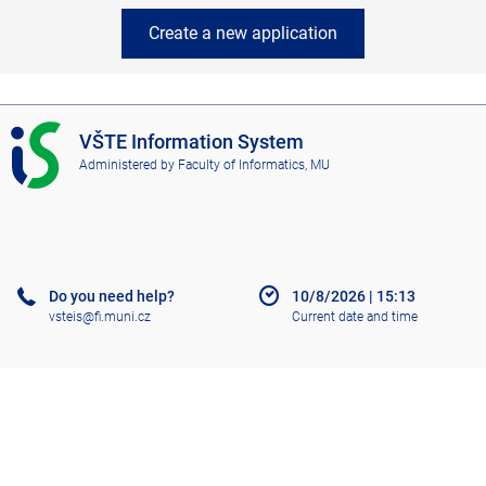
Create a new application
I
VŠTE Information System
S
Administered by
Faculty of Informatics, MU
V
Š
T
E
Do you need help?
10/8/2026
|
15:13
vsteis@fi.muni.cz
Current date and time
Help
More about the IS
Accessibility
Old IS