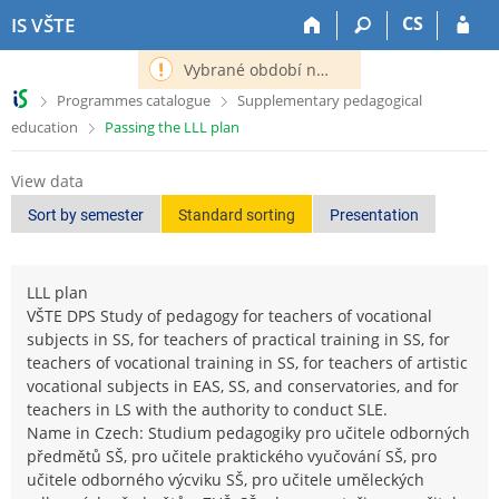
S
S
S
S
CS
IS VŠTE
k
k
k
k
i
i
i
i
Vybrané období nemá definováno následující období.
p
p
p
p
>
>
Programmes catalogue
Supplementary pedagogical
t
t
t
t
>
education
Passing the LLL plan
o
o
o
o
t
h
c
f
o
e
o
o
View data
p
a
n
o
Sort by semester
Standard sorting
Presentation
b
d
t
t
a
e
e
e
r
r
n
r
LLL plan
t
VŠTE DPS Study of pedagogy for teachers of vocational
subjects in SS, for teachers of practical training in SS, for
teachers of vocational training in SS, for teachers of artistic
vocational subjects in EAS, SS, and conservatories, and for
teachers in LS with the authority to conduct SLE.
Name in Czech: Studium pedagogiky pro učitele odborných
předmětů SŠ, pro učitele praktického vyučování SŠ, pro
učitele odborného výcviku SŠ, pro učitele uměleckých