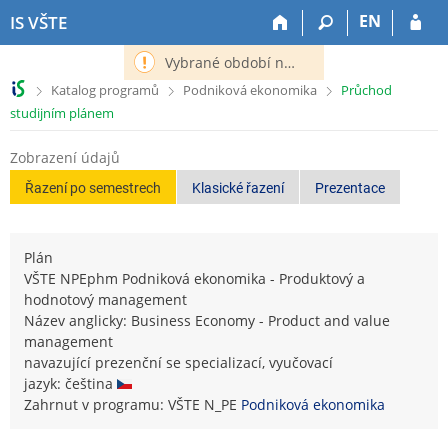
P
P
P
P
EN
IS VŠTE
ř
ř
ř
ř
e
e
e
e
Vybrané období nemá definováno následující období.
s
s
s
s
>
>
>
Katalog programů
Podniková ekonomika
Průchod
k
k
k
k
studijním plánem
o
o
o
o
č
č
č
č
Zobrazení údajů
i
i
i
i
t
t
t
t
Řazení po semestrech
Klasické řazení
Prezentace
n
n
n
n
a
a
a
a
h
h
o
p
Plán
o
l
b
a
VŠTE NPEphm Podniková ekonomika - Produktový a
r
a
s
t
hodnotový management
n
v
a
i
Název anglicky: Business Economy - Product and value
í
i
h
č
management
l
č
k
navazující prezenční se specializací, vyučovací
i
k
u
jazyk: čeština
š
u
Zahrnut v programu: VŠTE N_PE
Podniková ekonomika
t
u