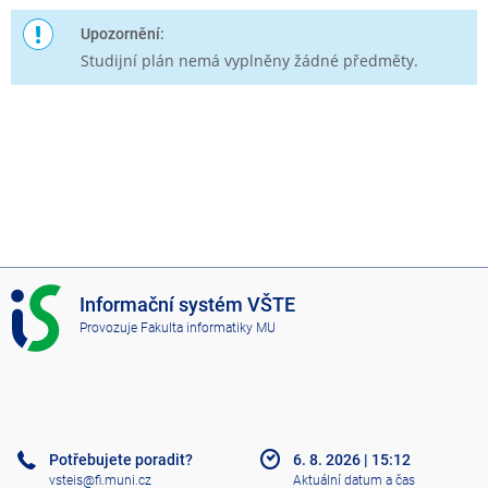
Upozornění:
Studijní plán nemá vyplněny žádné předměty.
I
Informační systém VŠTE
S
Provozuje
Fakulta informatiky MU
V
Š
T
E
Potřebujete poradit?
6. 8. 2026
|
15:12
vsteis@fi.muni.cz
Aktuální datum a čas