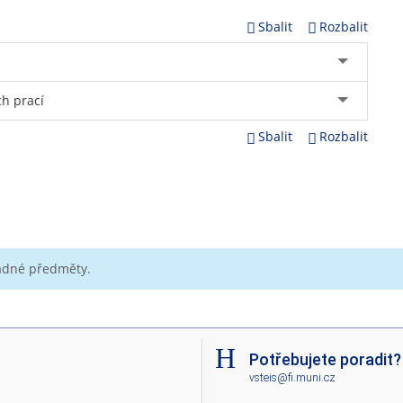
Sbalit
Rozbalit
h prací
Sbalit
Rozbalit
žádné předměty.
Potřebujete poradit?
vsteis@fi.muni.cz