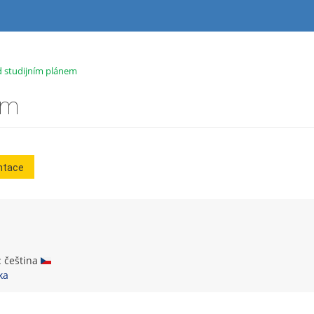
 studijním plánem
em
ntace
: čeština
ka