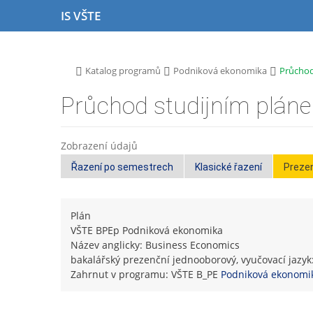
P
P
P
P
IS VŠTE
ř
ř
ř
ř
e
e
e
e
s
s
s
s
k
k
k
k
>
>
>
Katalog programů
Podniková ekonomika
Průchod
o
o
o
o
č
č
č
č
Průchod studijním plán
i
i
i
i
t
t
t
t
n
n
n
n
Zobrazení údajů
a
a
a
a
Řazení po semestrech
Klasické řazení
Preze
h
h
o
p
o
l
b
a
r
a
s
t
n
v
a
i
Plán
í
i
h
č
VŠTE BPEp Podniková ekonomika
l
č
k
Název anglicky: Business Economics
i
k
u
bakalářský prezenční jednooborový, vyučovací jazyk
š
u
Zahrnut v programu: VŠTE B_PE
Podniková ekonomi
t
u