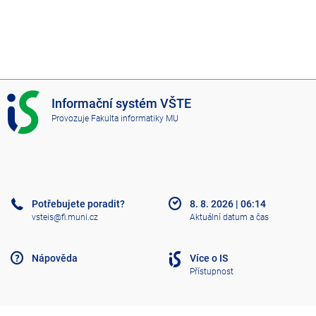
I
Informační systém VŠTE
S
Provozuje
Fakulta informatiky MU
V
Š
T
E
Potřebujete poradit?
8. 8. 2026
|
06:14
vsteis@fi.muni.cz
Aktuální datum a čas
Nápověda
Více o IS
Přístupnost
Klasický IS